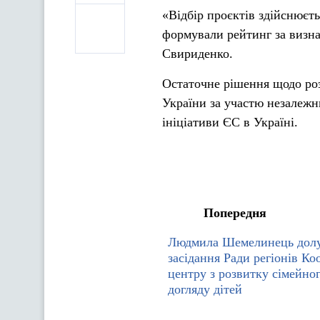
«Відбір проєктів здійснює
формували рейтинг за визн
Свириденко.
Остаточне рішення щодо роз
України за участю незалежн
ініціативи ЄС в Україні.
Попередня
Людмила Шемелинець долу
засідання Ради регіонів К
центру з розвитку сімейно
догляду дітей