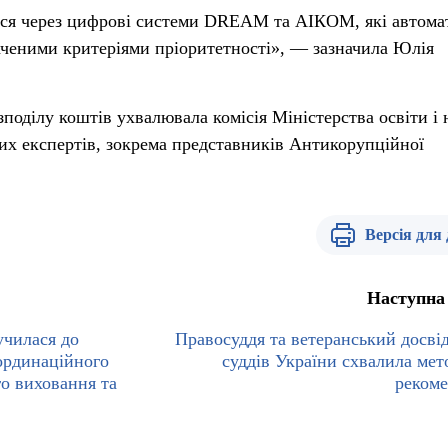
ться через цифрові системи DREAM та АІКОМ, які автом
аченими критеріями пріоритетності», — зазначила Юлія
поділу коштів ухвалювала комісія Міністерства освіти і 
их експертів, зокрема представників Антикорупційної
Версія для
Наступна
чилася до
Правосуддя та ветеранський досвід
оординаційного
суддів України схвалила мет
го виховання та
рекоме