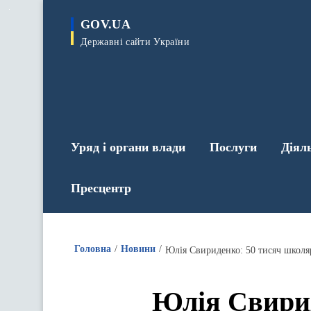
до
основного
GOV.UA
вмісту
Державні сайти України
Уряд і органи влади
Послуги
Діял
Пресцентр
Головна
Новини
Юлія Свириденко: 50 тисяч школяр
Юлія Свирид