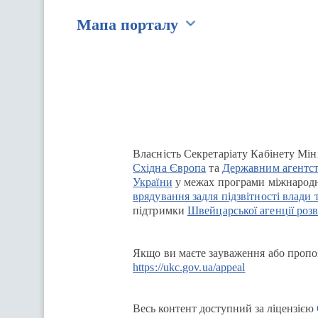
Мапа порталу
Перейти на сайт Ukraine.ua
Власність Секретаріату Кабінету Мін
Східна Європа
та
Державним агентст
України
у межах програми міжнародн
врядування задля підзвітності влади 
підтримки
Швейцарської агенції розв
Якщо ви маєте зауваження або пропоз
https://ukc.gov.ua/appeal
Весь контент доступний за ліцензією