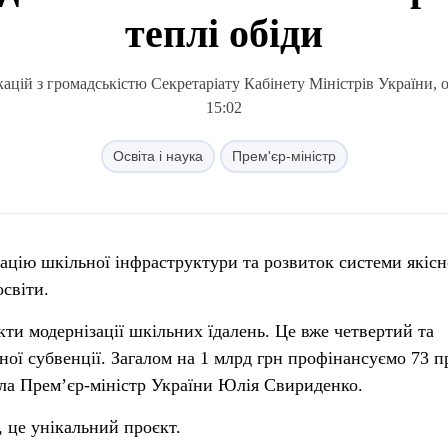
теплі обіди
ацій з громадськістю Секретаріату Кабінету Міністрів України, 
15:02
Освіта і наука
Прем'єр-міністр
ацію шкільної інфраструктури та розвиток системи якісн
освіти.
кти модернізації шкільних їдалень. Це вже четвертий та
ної субвенції. Загалом на 1 млрд грн профінансуємо 73 п
ла Прем’єр-міністр України Юлія Свириденко.
, це унікальний проєкт.