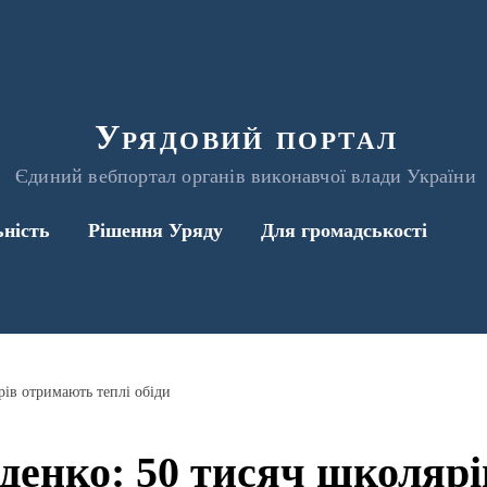
Урядовий портал
Єдиний вебпортал органів виконавчої влади України
ьність
Рішення Уряду
Для громадськості
ів отримають теплі обіди
енко: 50 тисяч школяр