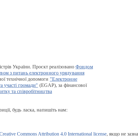
істрів України. Проєкт реалізовано
Фондом
вом з питань електронного урядування
ої технічної допомоги
"Електронне
та участі громади"
(EGAP), за фінансової
итку та співробітництва
иції, будь ласка, напишіть нам:
Creative Commons Attribution 4.0 International license
, якщо не зазн