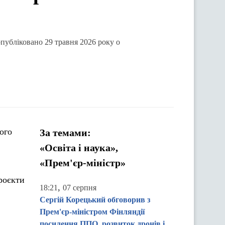
опубліковано 29 травня 2026 року о
ого
За темами:
«Освіта і наука»,
«Прем'єр-міністр»
роєкти
,
18:21
07 серпня
Сергій Корецький обговорив з
Прем'єр-міністром Фінляндії
посилення ППО, розвиток дронів і