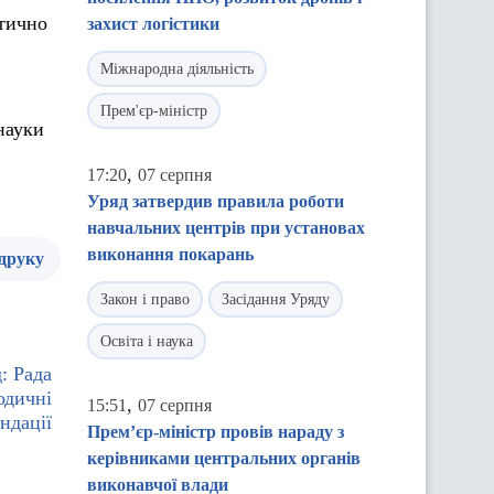
атично
захист логістики
Міжнародна діяльність
Прем'єр-міністр
науки
,
17:20
07 серпня
Уряд затвердив правила роботи
навчальних центрів при установах
виконання покарань
 друку
Закон і право
Засідання Уряду
Освіта і наука
: Рада
одичні
,
15:51
07 серпня
ндації
Прем’єр-міністр провів нараду з
керівниками центральних органів
виконавчої влади