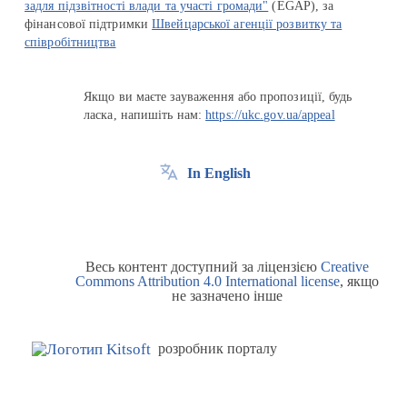
задля підзвітності влади та участі громади"
(EGAP), за
фінансової підтримки
Швейцарської агенції розвитку та
співробітництва
Якщо ви маєте зауваження або пропозиції, будь
ласка, напишіть нам:
https://ukc.gov.ua/appeal
In English
Весь контент доступний за ліцензією
Creative
Commons Attribution 4.0 International license
, якщо
не зазначено інше
розробник порталу