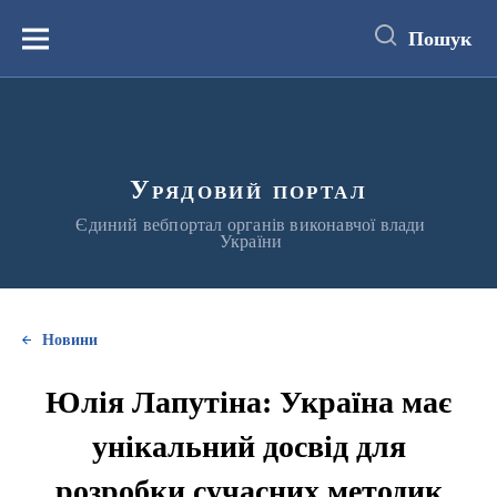
до
основного
Пошук
вмісту
Меню
Урядовий портал
Єдиний вебпортал органів виконавчої влади
України
Новини
Юлія Лапутіна: Україна має
унікальний досвід для
розробки сучасних методик