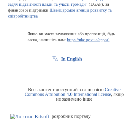
задля підзвітності влади та участі громади"
(EGAP), за
фінансової підтримки
Швейцарської агенції розвитку та
співробітництва
Якщо ви маєте зауваження або пропозиції, будь
ласка, напишіть нам:
https://ukc.gov.ua/appeal
In English
Весь контент доступний за ліцензією
Creative
Commons Attribution 4.0 International license
, якщо
не зазначено інше
розробник порталу