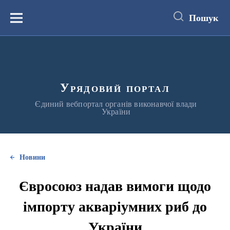
до
основного
Пошук
вмісту
Меню
Урядовий портал
Єдиний вебпортал органів виконавчої влади
України
Новини
Євросоюз надав вимоги щодо
імпорту акваріумних риб до
України