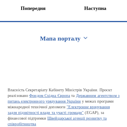
Попередня
Наступна
Мапа порталу
Перейти на сайт Ukraine.ua
Власність Секретаріату Кабінету Міністрів України. Проєкт
реалізовано
Фондом Східна Європа
та
Державним агентством з
питань електронного урядування України
у межах програми
міжнародної технічної допомоги
"Електронне врядування
задля підзвітності влади та участі громади"
(EGAP), за
фінансової підтримки
Швейцарської агенції розвитку та
співробітництва