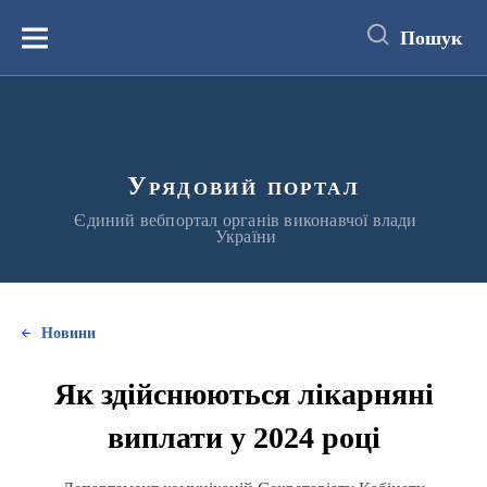
до
основного
Пошук
вмісту
Меню
Урядовий портал
Єдиний вебпортал органів виконавчої влади
України
Новини
Як здійснюються лікарняні
виплати у 2024 році