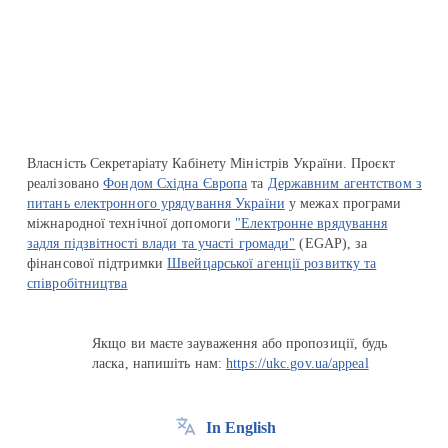
Перейти на сайт Ukraine.ua
Власність Секретаріату Кабінету Міністрів України. Проєкт
реалізовано
Фондом Східна Європа
та
Державним агентством з
питань електронного урядування України
у межах програми
міжнародної технічної допомоги
"Електронне врядування
задля підзвітності влади та участі громади"
(EGAP), за
фінансової підтримки
Швейцарської агенції розвитку та
співробітництва
Якщо ви маєте зауваження або пропозиції, будь
ласка, напишіть нам:
https://ukc.gov.ua/appeal
In English