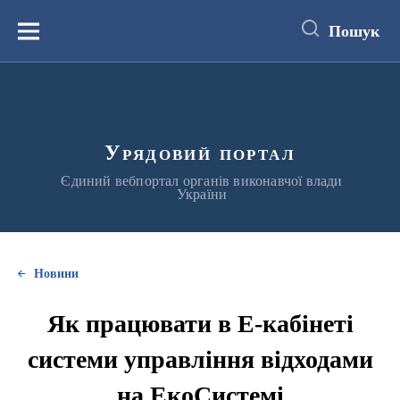
до
основного
Пошук
вмісту
Меню
Урядовий портал
Єдиний вебпортал органів виконавчої влади
України
Новини
Як працювати в Е-кабінеті
системи управління відходами
на ЕкоСистемі