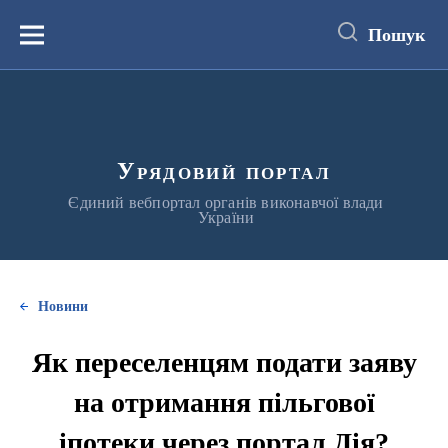
до
основного
Пошук
вмісту
Меню
Урядовий портал
Єдиний вебпортал органів виконавчої влади
України
Новини
Як переселенцям подати заяву
на отримання пільгової
іпотеки через портал Дія?