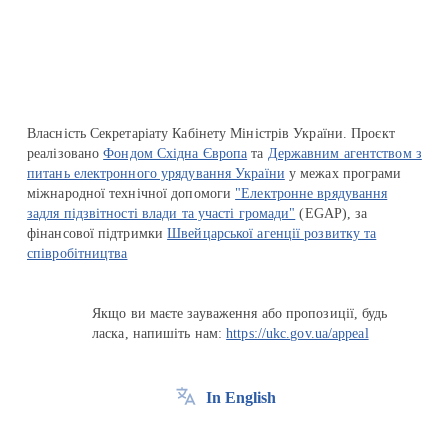
Перейти на сайт Ukraine.ua
Власність Секретаріату Кабінету Міністрів України. Проєкт
реалізовано
Фондом Східна Європа
та
Державним агентством з
питань електронного урядування України
у межах програми
міжнародної технічної допомоги
"Електронне врядування
задля підзвітності влади та участі громади"
(EGAP), за
фінансової підтримки
Швейцарської агенції розвитку та
співробітництва
Якщо ви маєте зауваження або пропозиції, будь
ласка, напишіть нам:
https://ukc.gov.ua/appeal
In English