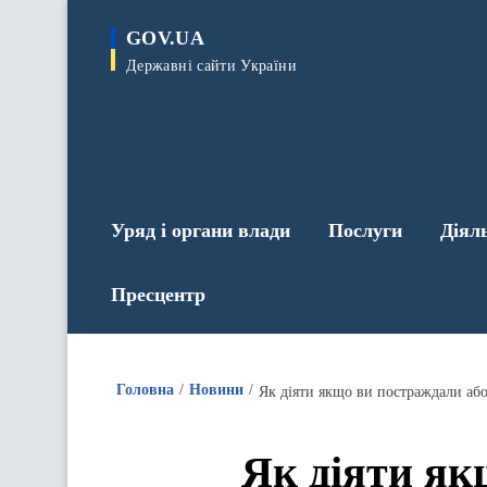
до
основного
GOV.UA
вмісту
Державні сайти України
Уряд і органи влади
Послуги
Діял
Пресцентр
Головна
Новини
Як діяти якщо ви постраждали аб
Як діяти як