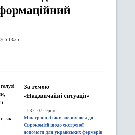
нформаційний
у о 13:25
галузі
За темою
ни,
«Надзвичайні ситуації»
ни
,
11:37
07 серпня
Мінагрополітики звернулося до
е, як
Єврокомісії щодо екстреної
допомоги для українських фермерів