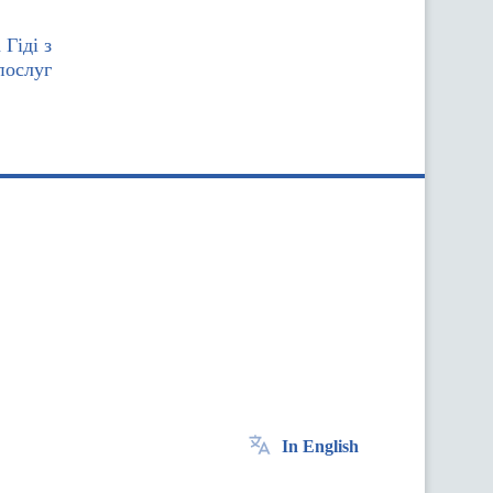
Гіді з
послуг
In English