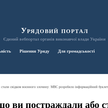
Урядовий портал
Єдиний вебпортал органів виконавчої влади України
ьність
Рішення Уряду
Для громадськості
о стали свідком воєнного злочину: МВС розробило інформаційний буклет
що ви постраждали або с