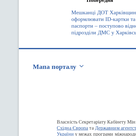
Попередня
Мешканці ДОТ Харківщин
оформлювати ID-картки та
паспорти – поступово від
підрозділи ДМС у Харківсь
Мапа порталу
Перейти на сайт Ukraine.ua
Власність Секретаріату Кабінету Мін
Східна Європа
та
Державним агентст
України
у межах програми міжнародн