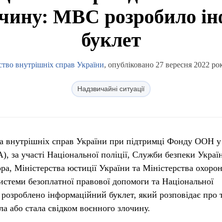
очину: МВС розробило і
буклет
ство внутрішніх справ України
, опубліковано 27 вересня 2022 рок
Надзвичайні ситуації
ва внутрішніх справ України при підтримці Фонду ООН у 
, за участі Національної поліції, Служби безпеки Украї
ра, Міністерства юстиції України та Міністерства охоро
Системи безоплатної правової допомоги та Національної
 розроблено інформаційний буклет, який розповідає про т
ла або стала свідком воєнного злочину.