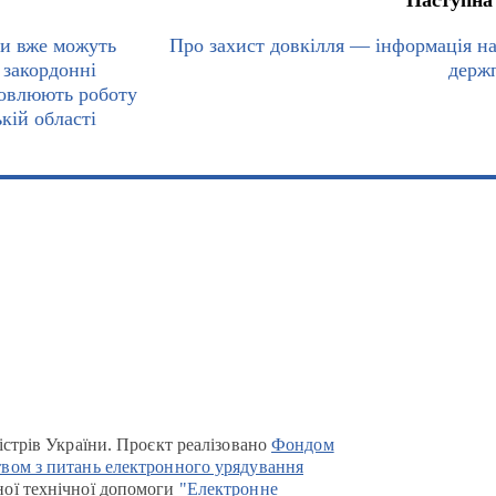
Наступна
и вже можуть
Про захист довкілля — інформація на 
 закордонні
держ
новлюють роботу
кій області
істрів України. Проєкт реалізовано
Фондом
вом з питань електронного урядування
ої технічної допомоги
"Електронне