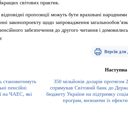
айкращих світових практик.
 відповідні пропозиції можуть бути враховані народними
нні законопроекту щодо запровадження загальнообов’язк
енсійного забезпечення до другого читання і домовилис
у.
Версія для
Наступна
нь становитимуть
350 мільйонів доларів протягом 2
ьні пенсійні
спрямував Світовий банк до Держ
ї на ЧАЕС, які
бюджету України на підтримку соці
програм, визнаючи їх ефекти