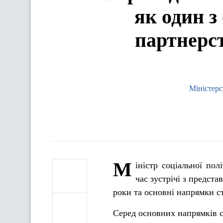
як один з
партнерс
Міністерс
М
іністр соціальної по
час зустрічі з предст
роки та основні напрямки ст
Серед основних напрямків с