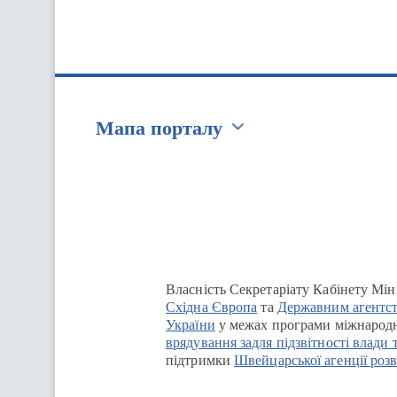
Мапа порталу
Перейти на сайт Ukraine.ua
Власність Секретаріату Кабінету Мін
Східна Європа
та
Державним агентст
України
у межах програми міжнародн
врядування задля підзвітності влади 
підтримки
Швейцарської агенції розв