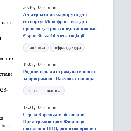
,
20:40
07 серпня
Альтернативні маршрути для
експорту: Мінінфраструктури
ування
провело зустріч із представниками
Європейської бізнес-асоціації
д
Економіка
Інфраструктура
ла, що
,
19:02
07 серпня
Родини почали отримувати кошти
стеми
за програмою «Пакунок школяра»
023-
Соціальна політика
,
18:21
07 серпня
Сергій Корецький обговорив з
ка
Прем'єр-міністром Фінляндії
ів та
посилення ППО, розвиток дронів і