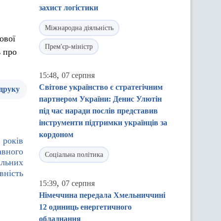
захист логістики
Міжнародна діяльність
ової
Прем'єр-міністр
ь про
,
15:48
07 серпня
Світове українство є стратегічним
 друку
партнером України: Денис Улютін
під час наради послів представив
інструменти підтримки українців за
кордоном
 років
авного
Соціальна політика
альних
вність
,
15:39
07 серпня
Німеччина передала Хмельниччині
12 одиниць енергетичного
обладнання