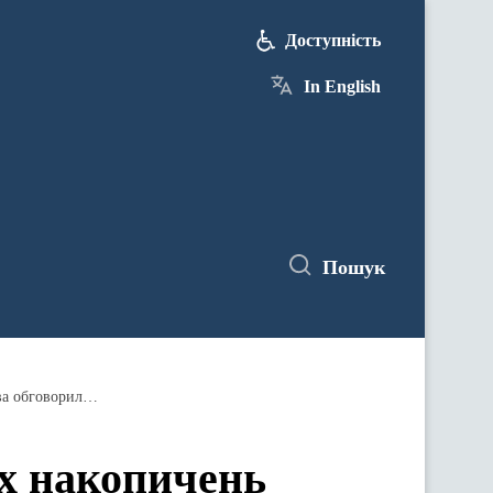
Доступність
In English
Пошук
Впровадження обов’язкових пенсійних накопичень як один з основних напрямків стратегічного партнерства обговорили Мінсоцполітики та Світовий банк
х накопичень