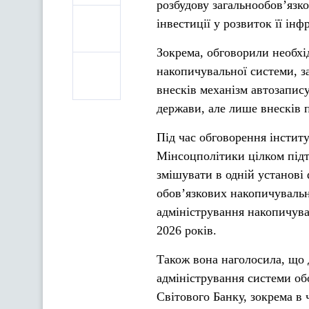
розбудову загальнообов’язк
інвестиції у розвиток її інф
Зокрема, обговорили необхі
накопичувальної системи, з
внесків механізм автозапис
держави, але лише внесків 
Під час обговорення інстит
Мінсоцполітики цілком підт
змішувати в одній установі
обов’язкових накопичуваль
адміністрування накопичувал
2026 років.
Також вона наголосила, що 
адміністрування системи об
Світового Банку, зокрема в