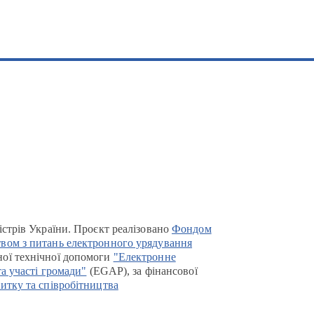
істрів України. Проєкт реалізовано
Фондом
вом з питань електронного урядування
ої технічної допомоги
"Електронне
та участі громади"
(EGAP), за фінансової
итку та співробітництва