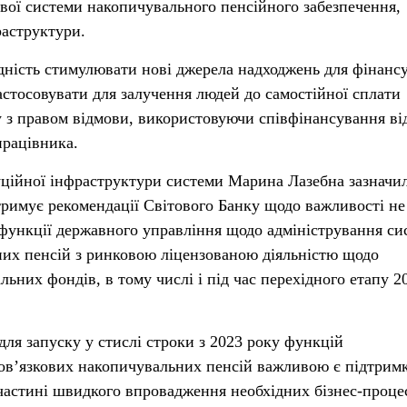
ової системи накопичувального пенсійного забезпечення,
раструктури.
дність стимулювати нові джерела надходжень для фінанс
астосовувати для залучення людей до самостійної сплати
у з правом відмови, використовуючи співфінансування ві
працівника.
уційної інфраструктури системи Марина Лазебна зазначи
римує рекомендації Світового Банку щодо важливості не
 функції державного управління щодо адміністрування си
них пенсій з ринковою ліцензованою діяльністю щодо
ьних фондів, в тому числі і під час перехідного етапу 2
для запуску у стислі строки з 2023 року функцій
ов’язкових накопичувальних пенсій важливою є підтрим
 частині швидкого впровадження необхідних бізнес-процес