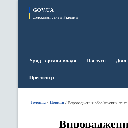
до
основного
GOV.UA
вмісту
Державні сайти України
Уряд і органи влади
Послуги
Діял
Пресцентр
Головна
Новини
Впровадженн