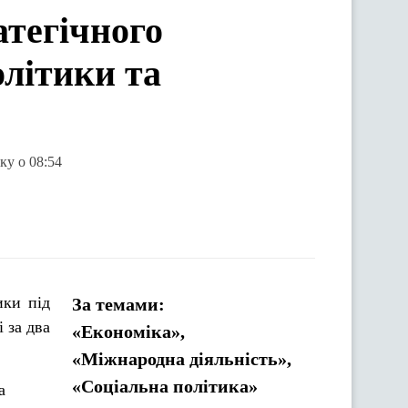
атегічного
літики та
ку о 08:54
ики під
За темами:
 за два
«Економіка»,
«Міжнародна діяльність»,
«Соціальна політика»
а