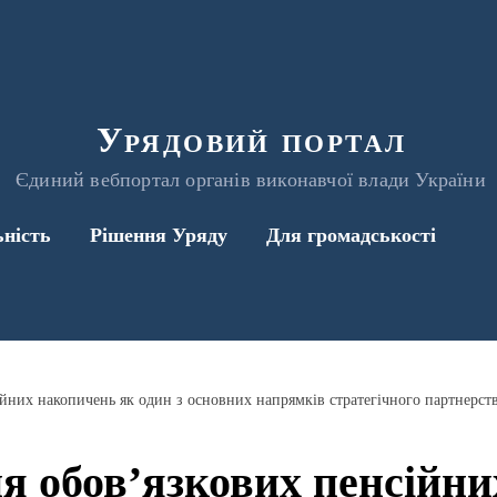
Урядовий портал
Єдиний вебпортал органів виконавчої влади України
ьність
Рішення Уряду
Для громадськості
я обов’язкових пенсійни