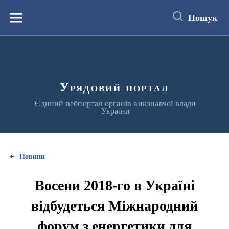
до
основного
Пошук
вмісту
Меню
Урядовий портал
Єдиний вебпортал органів виконавчої влади
України
Новини
Восени 2018-го в Україні
відбудеться Міжнародний
форум з енергетики для