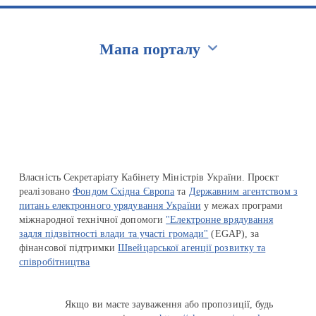
Мапа порталу
Перейти на сайт Ukraine.ua
Власність Секретаріату Кабінету Міністрів України. Проєкт
реалізовано
Фондом Східна Європа
та
Державним агентством з
питань електронного урядування України
у межах програми
міжнародної технічної допомоги
"Електронне врядування
задля підзвітності влади та участі громади"
(EGAP), за
фінансової підтримки
Швейцарської агенції розвитку та
співробітництва
Якщо ви маєте зауваження або пропозиції, будь