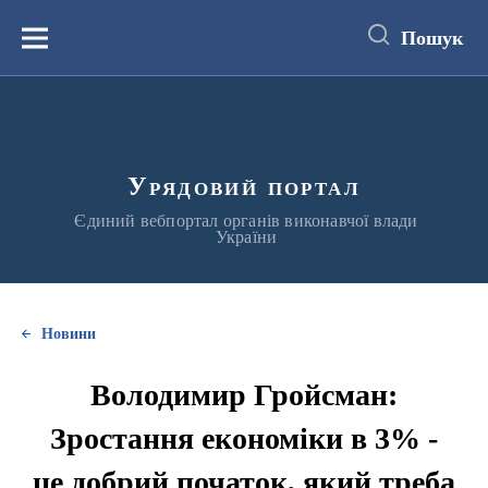
до
основного
Пошук
вмісту
Меню
Урядовий портал
Єдиний вебпортал органів виконавчої влади
України
Новини
Володимир Гройсман:
Зростання економіки в 3% -
це добрий початок, який треба