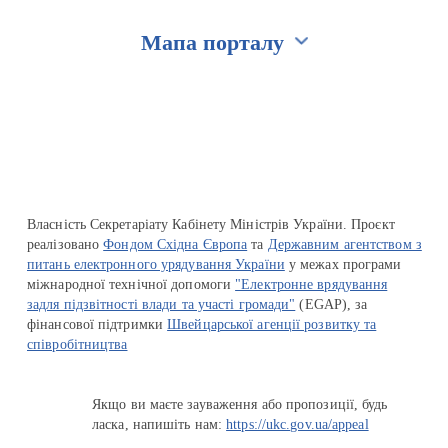
Мапа порталу
Перейти на сайт Ukraine.ua
Власність Секретаріату Кабінету Міністрів України. Проєкт
реалізовано
Фондом Східна Європа
та
Державним агентством з
питань електронного урядування України
у межах програми
міжнародної технічної допомоги
"Електронне врядування
задля підзвітності влади та участі громади"
(EGAP), за
фінансової підтримки
Швейцарської агенції розвитку та
співробітництва
Якщо ви маєте зауваження або пропозиції, будь
ласка, напишіть нам:
https://ukc.gov.ua/appeal