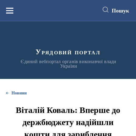
до
основного
Пошук
вмісту
Меню
Урядовий портал
Єдиний вебпортал органів виконавчої влади
України
Новини
Віталій Коваль: Вперше до
держбюджету надійшли
кошти для зариблення