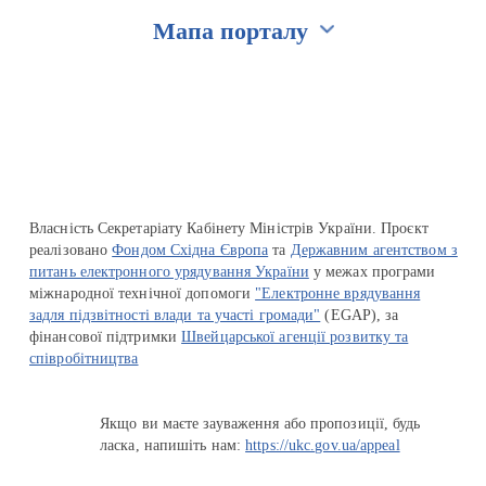
Мапа порталу
Перейти на сайт Ukraine.ua
Власність Секретаріату Кабінету Міністрів України. Проєкт
реалізовано
Фондом Східна Європа
та
Державним агентством з
питань електронного урядування України
у межах програми
міжнародної технічної допомоги
"Електронне врядування
задля підзвітності влади та участі громади"
(EGAP), за
фінансової підтримки
Швейцарської агенції розвитку та
співробітництва
Якщо ви маєте зауваження або пропозиції, будь
ласка, напишіть нам:
https://ukc.gov.ua/appeal