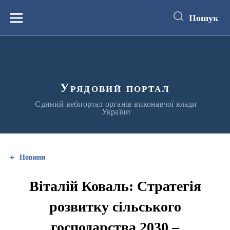
до
основного
Пошук
вмісту
Меню
Урядовий портал
Єдиний вебпортал органів виконавчої влади
України
Новини
Віталій Коваль: Стратегія
розвитку сільського
господарства 2030 –