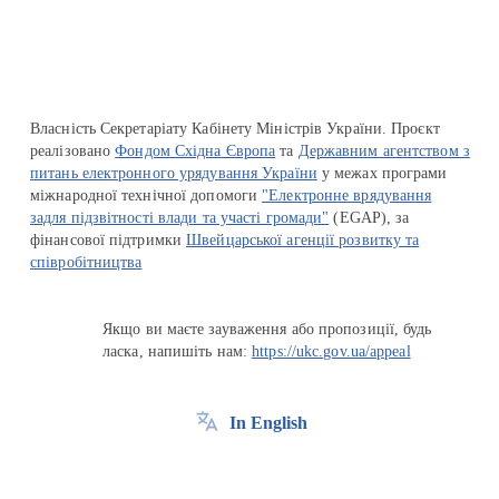
Власність Секретаріату Кабінету Міністрів України. Проєкт
реалізовано
Фондом Східна Європа
та
Державним агентством з
питань електронного урядування України
у межах програми
міжнародної технічної допомоги
"Електронне врядування
задля підзвітності влади та участі громади"
(EGAP), за
фінансової підтримки
Швейцарської агенції розвитку та
співробітництва
Якщо ви маєте зауваження або пропозиції, будь
ласка, напишіть нам:
https://ukc.gov.ua/appeal
In English