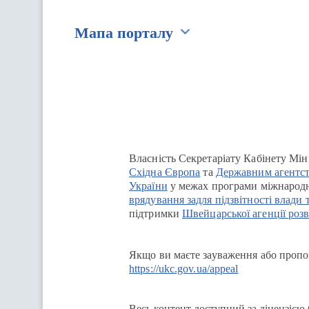
Мапа порталу
Перейти на сайт Ukraine.ua
Власність Секретаріату Кабінету Мін
Східна Європа
та
Державним агентст
України
у межах програми міжнародн
врядування задля підзвітності влади 
підтримки
Швейцарської агенції розв
Якщо ви маєте зауваження або пропоз
https://ukc.gov.ua/appeal
Весь контент доступний за ліцензією