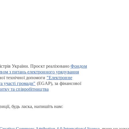
істрів України. Проєкт реалізовано
Фондом
вом з питань електронного урядування
ої технічної допомоги
"Електронне
та участі громади"
(EGAP), за фінансової
итку та співробітництва
иції, будь ласка, напишіть нам:
Creative Commons Attribution 4.0 International license
, якщо не зазн