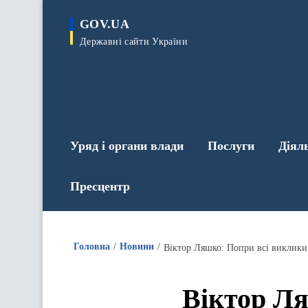
до
основного
GOV.UA
вмісту
Державні сайти України
Уряд і органи влади
Послуги
Діял
Пресцентр
Головна
Новини
Віктор Ля