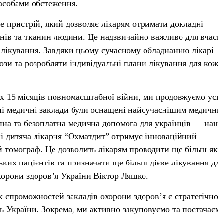
асобами обстеження.
 пристрій, який дозволяє лікарям отримати докладні
нів та тканин людини. Це надзвичайно важливо для вчас
 лікування. Завдяки цьому сучасному обладнанню лікарі
нози та розробляти індивідуальні плани лікування для ко
х 15 місяців повномасштабної війни, ми продовжуємо у
ші медичні заклади були оснащені найсучаснішим медич
пна та безоплатна медична допомога для українців — на
і дитяча лікарня “Охматдит” отримує інноваційний
 томограф. Це дозволить лікарям проводити ще більш як
ьких пацієнтів та призначати ще більш дієве лікування д
хорони здоров’я України Віктор Ляшко.
 спроможностей закладів охорони здоров’я є стратегічно
 України. Зокрема, ми активно закуповуємо та постачає