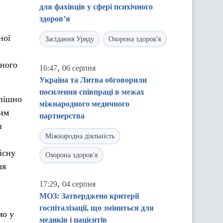
для фахівців у сфері психічного
здоров’я
ної
Засідання Уряду
Охорона здоров'я
жного
,
16:47
06 серпня
Україна та Литва обговорили
посилення співпраці в межах
спішно
міжнародного медичного
ним
партнерства
ш
Міжнародна діяльність
існу
Охорона здоров'я
ля
,
17:29
04 серпня
МОЗ: Затверджено критерії
госпіталізації, що зміниться для
мо у
медиків і пацієнтів