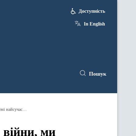
Доступність
In English
Пошук
Віктор Ляшко: Попри всі виклики війни, ми продовжуємо працювати над тим, аби медзаклади були оснащені найсучаснішим медичним обладнанням
 війни, ми