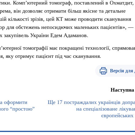
стики. Комп’ютерний томограф, поставлений в Охматдит,
крема, він дозволяє отримати більш якісне та детальне
шій кількості зрізів, цей КТ може проводити сканування
р для обстежень непосидючих маленьких пацієнтів», —
х закупівель України Едем Адаманов.
’ютерної томографії має покращені технології, спрямова
, яку отримує пацієнт під час сканування.
Версія для
Наступна
на оформити
Ще 17 постраждалих українців допр
аного “простою”
на спеціалізоване лікува
європейських 