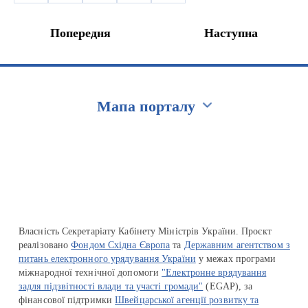
Попередня
Наступна
Мапа порталу
Перейти на сайт Ukraine.ua
Власність Секретаріату Кабінету Міністрів України. Проєкт
реалізовано
Фондом Східна Європа
та
Державним агентством з
питань електронного урядування України
у межах програми
міжнародної технічної допомоги
"Електронне врядування
задля підзвітності влади та участі громади"
(EGAP), за
фінансової підтримки
Швейцарської агенції розвитку та