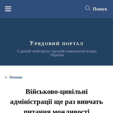
до
основного
Пошук
вмісту
Меню
Урядовий портал
Єдиний вебпортал органів виконавчої влади
України
Новини
Військово-цивільні
адміністрації ще раз вивчать
питання можливості