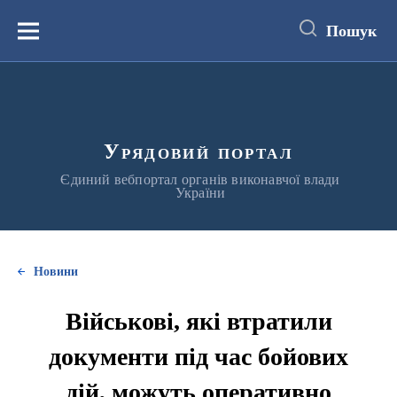
до
основного
Пошук
вмісту
Меню
Урядовий портал
Єдиний вебпортал органів виконавчої влади
України
Новини
Військові, які втратили
документи під час бойових
дій, можуть оперативно