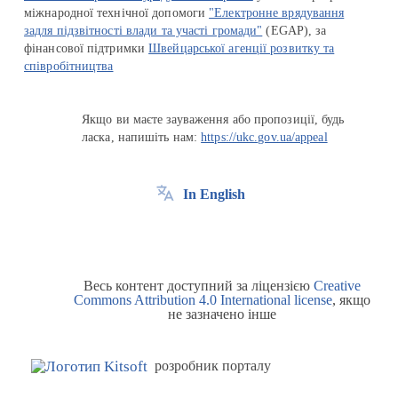
міжнародної технічної допомоги
"Електронне врядування
задля підзвітності влади та участі громади"
(EGAP), за
фінансової підтримки
Швейцарської агенції розвитку та
співробітництва
Якщо ви маєте зауваження або пропозиції, будь
ласка, напишіть нам:
https://ukc.gov.ua/appeal
In English
Весь контент доступний за ліцензією
Creative
Commons Attribution 4.0 International license
, якщо
не зазначено інше
розробник порталу