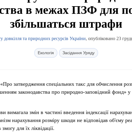
ства в межах ПЗФ для 
збільшаться штрафи
ту довкілля та природних ресурсів України
, опубліковано 23 груд
Екологія
Засідання Уряду
«Про затвердження спеціальних такс для обчислення роз
ушенням законодавства про природно-заповідний фонд» у
и вимагала змін в частині введення індексації нарахува
ізм нарахування розміру шкоди не відповідав об'єму ре
 змогу для їх ліквідації.