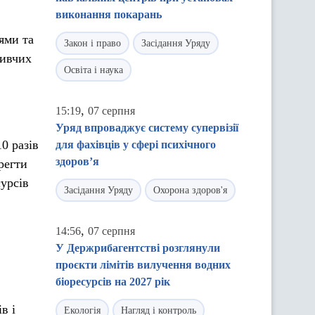
виконання покарань
ями та
Закон і право
Засідання Уряду
живчих
Освіта і наука
,
15:19
07 серпня
Уряд впроваджує систему супервізії
0 разів
для фахівців у сфері психічного
здоров’я
регти
сурсів
Засідання Уряду
Охорона здоров'я
,
14:56
07 серпня
У Держрибагентстві розглянули
проєкти лімітів вилучення водних
біоресурсів на 2027 рік
в і
Екологія
Нагляд і контроль