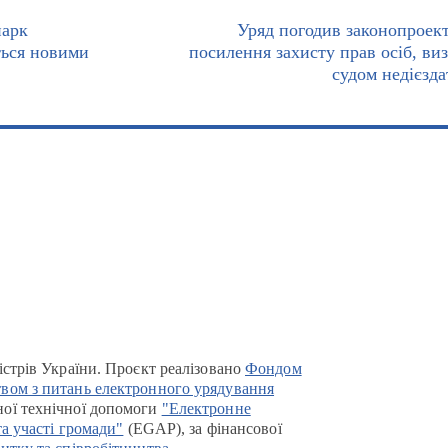
парк
Уряд погодив законопроек
ться новими
посилення захисту прав осіб, ви
судом недієзд
істрів України. Проєкт реалізовано
Фондом
вом з питань електронного урядування
ої технічної допомоги
"Електронне
та участі громади"
(EGAP), за фінансової