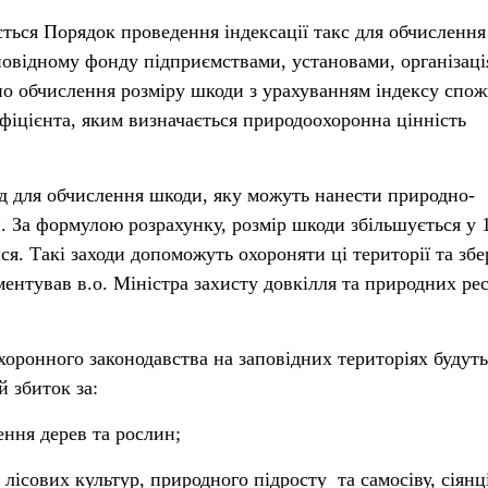
ься Порядок проведення індексації такс для обчислення
овідному фонду підприємствами, установами, організаці
о обчислення розміру шкоди з урахуванням індексу спо
оефіцієнта, яким визначається природоохоронна цінність
д для обчислення шкоди, яку можуть нанести природно-
 За формулою розрахунку, розмір шкоди збільшується у 1
ся. Такі заходи допоможуть охороняти ці території та збе
оментував в.о. Міністра захисту довкілля та природних ре
ронного законодавства на заповідних територіях будуть
 збиток за:
ення дерев та рослин;
ісових культур, природного підросту та самосіву, сіянці