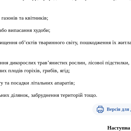
газонів та квітників;
 або випасання худоби;
нищення об’єктів тваринного світу, пошкодження їх житла
ення дикорослих трав’янистих рослин, лісової підстилки,
х плодів горіхів, грибів, ягід;
ту та посадки літальних апаратів;
ьних ділянок, забруднення територій тощо.
Версія для
Наступна