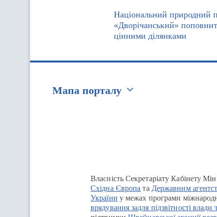
Національний природний 
«Дворічанський» поповни
цінними ділянками
Мапа порталу
Перейти на сайт Ukraine.ua
Власність Секретаріату Кабінету Мін
Східна Європа
та
Державним агентст
України
у межах програми міжнародн
врядування задля підзвітності влади 