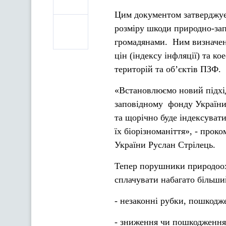
Цим документом затверджуєт
розміру шкоди природно-зап
громадянами. Ним визначен
цін (індексу інфляції) та к
територій та об’єктів ПЗФ.
«Встановлюємо новий підхі
заповідному фонду України.
та щорічно буде індексувати
їх біорізноманіття», - прок
України Руслан Стрілець.
Тепер порушники природоохо
сплачувати набагато більший
- незаконні рубки, пошкодж
- зниження чи пошкодження л