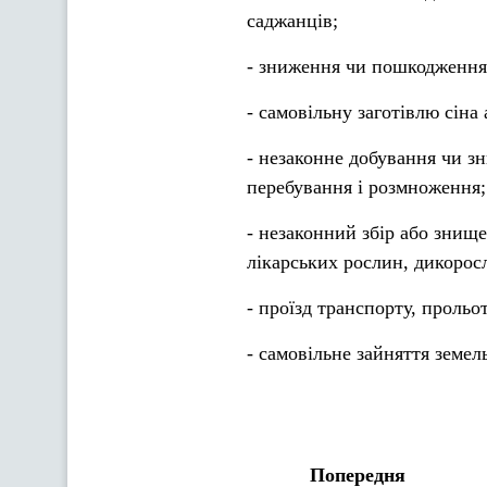
саджанців;
- зниження чи пошкодження 
- самовільну заготівлю сіна
- незаконне добування чи з
перебування і розмноження;
- незаконний збір або знищ
лікарських рослин, дикоросли
- проїзд транспорту, прольо
- самовільне зайняття земел
Попередня