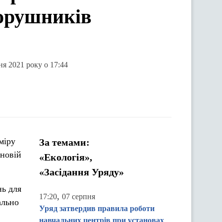
порушників
ня 2021 року о 17:44
міру
За темами:
 новій
«Екологія»,
«Засідання Уряду»
нь для
,
17:20
07 серпня
ально
Уряд затвердив правила роботи
навчальних центрів при установах