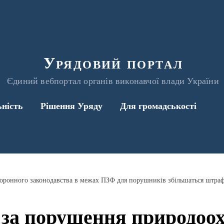
Урядовий портал
Єдиний вебпортал органів виконавчої влади України
ьність
Рішення Уряду
Для громадськості
оронного законодавства в межах ПЗФ для порушників збільшаться штра
 за порушення природоо