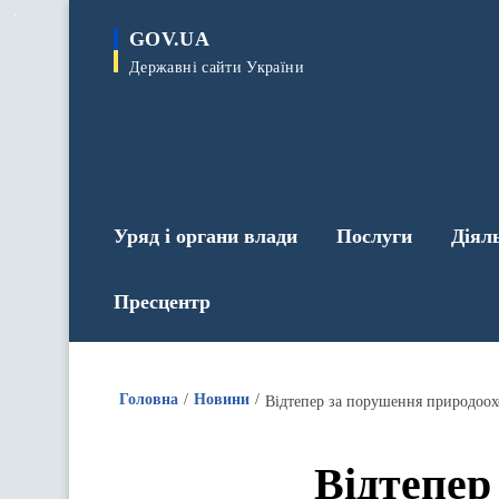
до
основного
GOV.UA
вмісту
Державні сайти України
Уряд і органи влади
Послуги
Діял
Пресцентр
Головна
Новини
Відтепер за порушення природоох
Відтепер