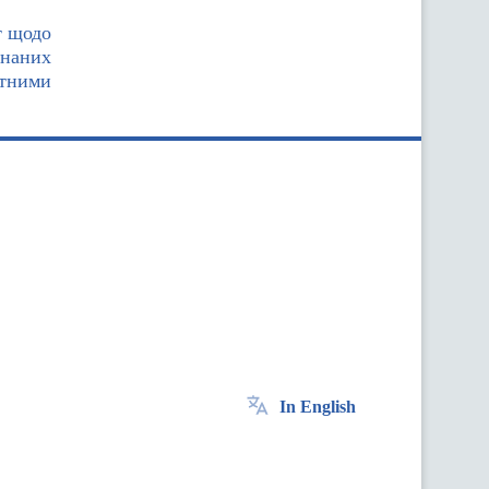
т щодо
знаних
атними
In English