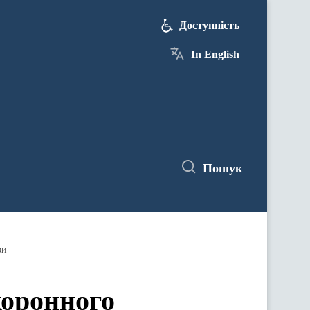
Доступність
In English
Пошук
фи
хоронного