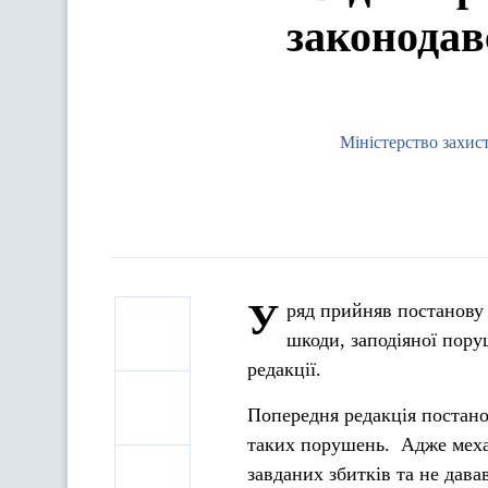
законодав
Міністерство захис
У
ряд прийняв постанову 
шкоди, заподіяної пор
редакції.
Попередня редакція постанов
таких порушень. Адже механ
завданих збитків та не давав