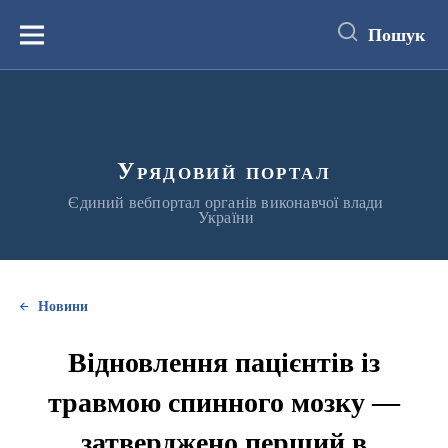
до
основного
Пошук
вмісту
Меню
Урядовий портал
Єдиний вебпортал органів виконавчої влади
України
Новини
Відновлення пацієнтів із
травмою спинного мозку —
затверджено перший в