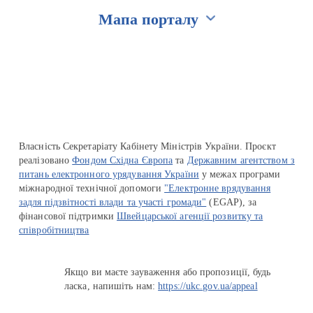
Мапа порталу
Перейти на сайт Ukraine.ua
Власність Секретаріату Кабінету Міністрів України. Проєкт
реалізовано
Фондом Східна Європа
та
Державним агентством з
питань електронного урядування України
у межах програми
міжнародної технічної допомоги
"Електронне врядування
задля підзвітності влади та участі громади"
(EGAP), за
фінансової підтримки
Швейцарської агенції розвитку та
співробітництва
Якщо ви маєте зауваження або пропозиції, будь
ласка, напишіть нам:
https://ukc.gov.ua/appeal