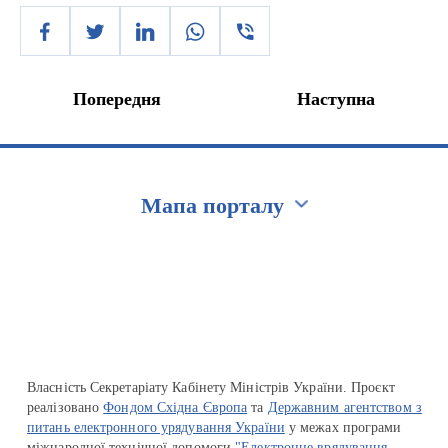
Попередня
Наступна
Мапа порталу
Перейти на сайт Ukraine.ua
Власність Секретаріату Кабінету Міністрів України. Проєкт
реалізовано
Фондом Східна Європа
та
Державним агентством з
питань електронного урядування України
у межах програми
міжнародної технічної допомоги
"Електронне врядування