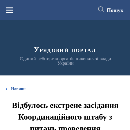
до
основного
Пошук
вмісту
Меню
Урядовий портал
Єдиний вебпортал органів виконавчої влади
України
Новини
Відбулось екстрене засідання
Координаційного штабу з
питань проведення