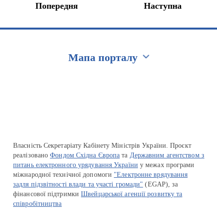
Попередня
Наступна
Мапа порталу
Перейти на сайт Ukraine.ua
Власність Секретаріату Кабінету Міністрів України. Проєкт
реалізовано
Фондом Східна Європа
та
Державним агентством з
питань електронного урядування України
у межах програми
міжнародної технічної допомоги
"Електронне врядування
задля підзвітності влади та участі громади"
(EGAP), за
фінансової підтримки
Швейцарської агенції розвитку та
співробітництва