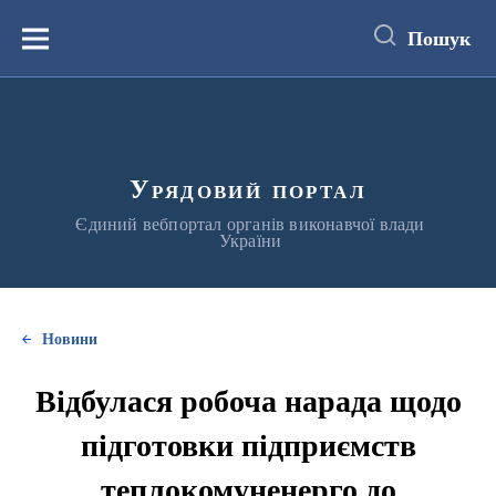
до
основного
Пошук
вмісту
Меню
Урядовий портал
Єдиний вебпортал органів виконавчої влади
України
Новини
Відбулася робоча нарада щодо
підготовки підприємств
теплокомуненерго до