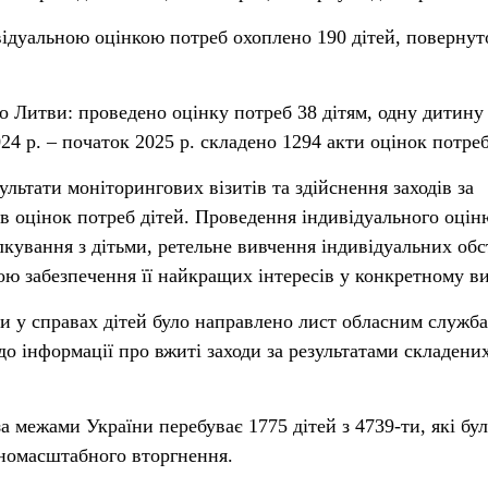
ивідуальною оцінкою потреб охоплено 190 дітей, повернут
до Литви: проведено оцінку потреб 38 дітям, одну дитину
24 р. – початок 2025 р. складено 1294 акти оцінок потреб
ультати моніторингових візитів та здійснення заходів за
ів оцінок потреб дітей. Проведення індивідуального оці
лкування з дітьми, ретельне вивчення індивідуальних обс
ою забезпечення її найкращих інтересів у конкретному в
 у справах дітей було направлено лист обласним служба
до інформації про вжиті заходи за результатами складених
 межами України перебуває 1775 дітей з 4739-ти, які бу
вномасштабного вторгнення.