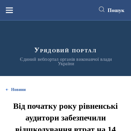
до
основного
Пошук
вмісту
Меню
Урядовий портал
Єдиний вебпортал органів виконавчої влади
України
Новини
Від початку року рівненські
аудитори забезпечили
відшкодування втрат на 14