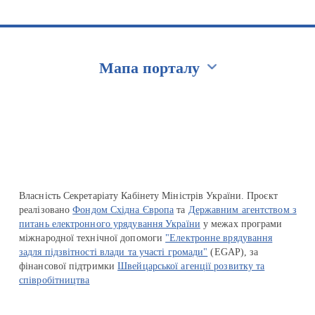
Мапа порталу
Перейти на сайт Ukraine.ua
Власність Секретаріату Кабінету Міністрів України. Проєкт
реалізовано
Фондом Східна Європа
та
Державним агентством з
питань електронного урядування України
у межах програми
міжнародної технічної допомоги
"Електронне врядування
задля підзвітності влади та участі громади"
(EGAP), за
фінансової підтримки
Швейцарської агенції розвитку та
співробітництва