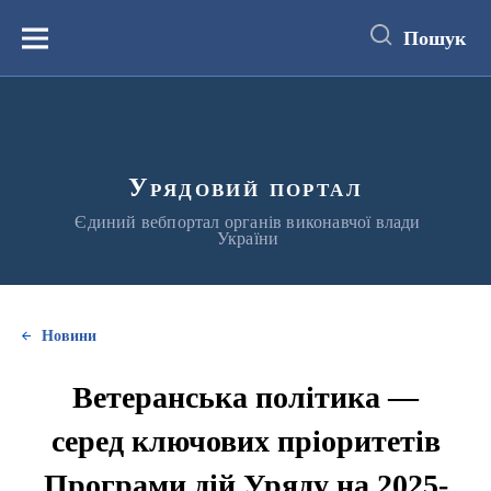
до
основного
Пошук
вмісту
Меню
Урядовий портал
Єдиний вебпортал органів виконавчої влади
України
Новини
Ветеранська політика —
серед ключових пріоритетів
Програми дій Уряду на 2025-