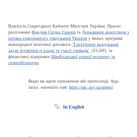
Власність Секретаріату Кабінету Міністрів України. Проєкт
реалізовано
Фондом Східна Європа
та
Державним агентством з
питань електронного урядування України
у межах програми
міжнародної технічної допомоги
"Електронне врядування
задля підзвітності влади та участі громади"
(EGAP), за
фінансової підтримки
Швейцарської агенції розвитку та
співробітництва
Якщо ви маєте зауваження або пропозиції, будь
ласка, напишіть нам:
https://ukc.gov.ua/appeal
In English