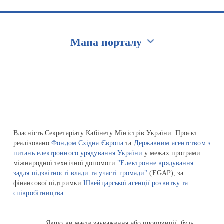
Мапа порталу
Перейти на сайт Ukraine.ua
Власність Секретаріату Кабінету Міністрів України. Проєкт
реалізовано
Фондом Східна Європа
та
Державним агентством з
питань електронного урядування України
у межах програми
міжнародної технічної допомоги
"Електронне врядування
задля підзвітності влади та участі громади"
(EGAP), за
фінансової підтримки
Швейцарської агенції розвитку та
співробітництва
Якщо ви маєте зауваження або пропозиції, будь