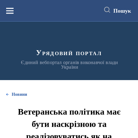
до
основного
Пошук
вмісту
Меню
Урядовий портал
Єдиний вебпортал органів виконавчої влади
України
Новини
Ветеранська політика має
бути наскрізною та
реалізовуватись як на