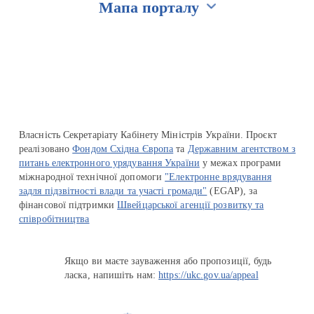
Мапа порталу
Перейти на сайт Ukraine.ua
Власність Секретаріату Кабінету Міністрів України. Проєкт
реалізовано
Фондом Східна Європа
та
Державним агентством з
питань електронного урядування України
у межах програми
міжнародної технічної допомоги
"Електронне врядування
задля підзвітності влади та участі громади"
(EGAP), за
фінансової підтримки
Швейцарської агенції розвитку та
співробітництва
Якщо ви маєте зауваження або пропозиції, будь
ласка, напишіть нам:
https://ukc.gov.ua/appeal