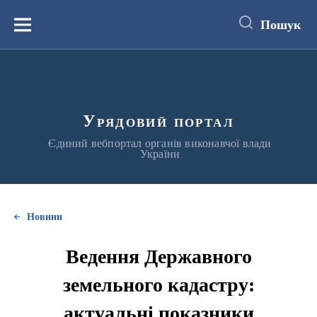
до
основного
Пошук
вмісту
Меню
Урядовий портал
Єдиний вебпортал органів виконавчої влади
України
Новини
Ведення Державного
земельного кадастру:
актуальні показники