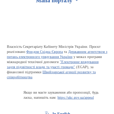
Мапа порталу
Перейти на сайт Ukraine.ua
Власність Секретаріату Кабінету Міністрів України. Проєкт
реалізовано
Фондом Східна Європа
та
Державним агентством з
питань електронного урядування України
у межах програми
міжнародної технічної допомоги
"Електронне врядування
задля підзвітності влади та участі громади"
(EGAP), за
фінансової підтримки
Швейцарської агенції розвитку та
співробітництва
Якщо ви маєте зауваження або пропозиції, будь
ласка, напишіть нам:
https://ukc.gov.ua/appeal
In English