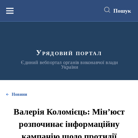
до
основного
Пошук
вмісту
Меню
Урядовий портал
Єдиний вебпортал органів виконавчої влади
України
Новини
Валерія Коломієць: Мін’юст
розпочинає інформаційну
кампанію щодо протидії