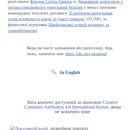
реалізовано
Фондом Східна Європа
та
Державним агентством з
питань електронного урядування України
у межах програми
міжнародної технічної допомоги
"Електронне врядування
задля підзвітності влади та участі громади"
(EGAP), за
фінансової підтримки
Швейцарської агенції розвитку та
співробітництва
Якщо ви маєте зауваження або пропозиції, будь
ласка, напишіть нам:
https://ukc.gov.ua/appeal
In English
Весь контент доступний за ліцензією
Creative
Commons Attribution 4.0 International license
, якщо
не зазначено інше
розробник порталу