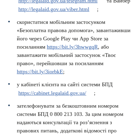
http://legalaid.gov.ua/telegram.html
та Вайбер
http://legalaid.gov.ua/viber.html
;
скористатися мобільним застосунком
«Безоплатна правова допомога», завантаживши
його через Google Play чи App Store за
посиланням
https://bit.ly/3hwwgqR
, або
завантажити мобільний застосунок «Твоє
право», перейшовши за посиланням
https://bit.ly/3iorbkE
;
у кабінеті клієнта на сайті системи БПД
https://cabinet.legalaid.gov.ua/
;
зателефонувати за безкоштовним номером
системи БПД 0 800 213 103. За цим номером
надаються консультації та роз’яснення з
правових питань, додаткові відомості про