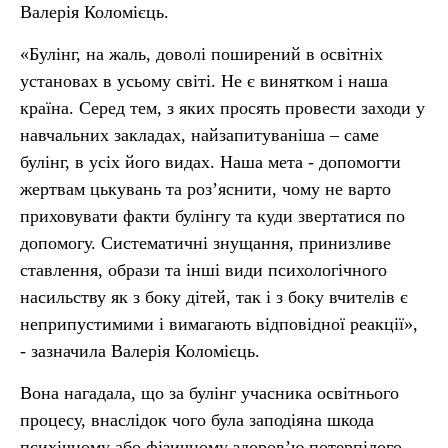
Валерія Коломієць.
«Булінг, на жаль, доволі поширений в освітніх
установах в усьому світі. Не є винятком і наша
країна. Серед тем, з яких просять провести заходи у
навчальних закладах, найзапитуваніша – саме
булінг, в усіх його видах. Наша мета - допомогти
жертвам цькувань та роз’яснити, чому не варто
приховувати факти булінгу та куди звертатися по
допомогу. Систематичні знущання, принизливе
ставлення, образи та інші види психологічного
насильству як з боку дітей, так і з боку вчителів є
неприпустимими і вимагають відповідної реакції»,
- зазначила Валерія Коломієць.
Вона нагадала, що за булінг учасника освітнього
процесу, внаслідок чого була заподіяна шкода
психічному або фізичному здоров’ю потерпілого,