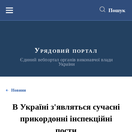
до
основного
Пошук
вмісту
Меню
Урядовий портал
Єдиний вебпортал органів виконавчої влади
України
Новини
В Україні з'являться сучасні
прикордонні інспекційні
пости