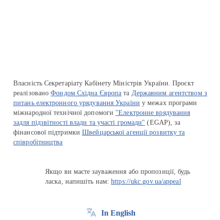
Перейти на сайт Ukraine.ua
Власність Секретаріату Кабінету Міністрів України. Проєкт
реалізовано
Фондом Східна Європа
та
Державним агентством з
питань електронного урядування України
у межах програми
міжнародної технічної допомоги
"Електронне врядування
задля підзвітності влади та участі громади"
(EGAP), за
фінансової підтримки
Швейцарської агенції розвитку та
співробітництва
Якщо ви маєте зауваження або пропозиції, будь
ласка, напишіть нам:
https://ukc.gov.ua/appeal
In English