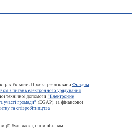
істрів України. Проєкт реалізовано
Фондом
вом з питань електронного урядування
ої технічної допомоги
"Електронне
та участі громади"
(EGAP), за фінансової
итку та співробітництва
иції, будь ласка, напишіть нам: