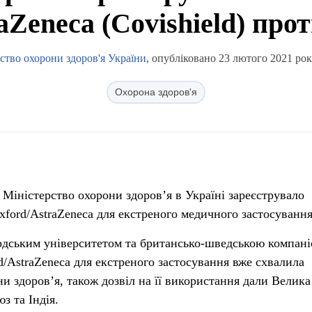
aZeneca (Covishield) пр
ство охорони здоров'я України
, опубліковано 23 лютого 2021 рок
Охорона здоров'я
 Міністерство охорони здоров’я в Україні зареєструвало
ord/AstraZeneca для екстреного медичного застосування
дським університетом та британсько-шведською компан
d/AstraZeneca для екстреного застосування вже схвалила
ни здоров’я, також дозвіл на її використання дали Велика
з та Індія.