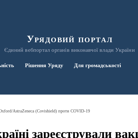
Урядовий портал
Єдиний вебпортал органів виконавчої влади України
ьність
Рішення Уряду
Для громадськості
Oxford/AstraZeneca (Covishield) проти COVID-19
раїні зареєстрували ва