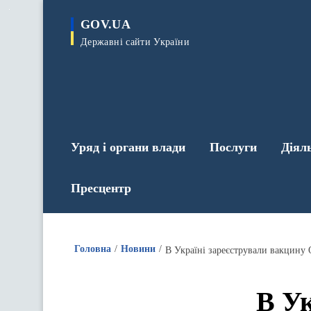
до
основного
GOV.UA
вмісту
Державні сайти України
Уряд і органи влади
Послуги
Діял
Пресцентр
Головна
Новини
В Україні зареєстрували вакцину 
В Ук