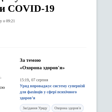
оти COVID-19
у о 09:21
За темою
«Охорона здоров'я»
.
,
15:19
07 серпня
Уряд впроваджує систему супервізії
ією
для фахівців у сфері психічного
здоров’я
Засідання Уряду
Охорона здоров'я