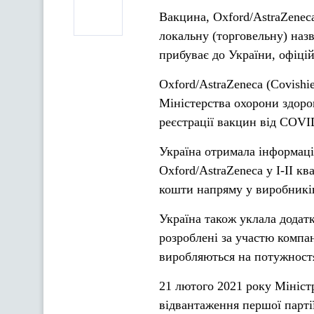
Вакцина, Oxford/AstraZeneca
локальну (торговельну) назв
прибуває до України, офіцій
Oxford/AstraZeneca (Covish
Міністерства охорони здоров
реєстрації вакцин від COVID
Україна отримала інформаці
Oxford/AstraZeneca у І-ІІ кв
кошти напряму у виробникі
Україна також уклала додат
розроблені за участю компа
виробляються на потужностях
21 лютого 2021 року Мініс
відвантаження першої партії