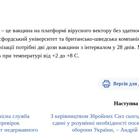
– це вакцина на платформі вірусного вектору без здатно
ксфордський університет та британсько-шведська компані
нізації потрібні дві дози вакцини з інтервалом у 28 днів
в при температурі від +2 до +8 С.
Версія для
Наступна
вісна служба
З керівництвом Збройних Сил сього
еревірок
єдині у розумінні необхідності пос
уг недержавного
оборони України, – Андрій