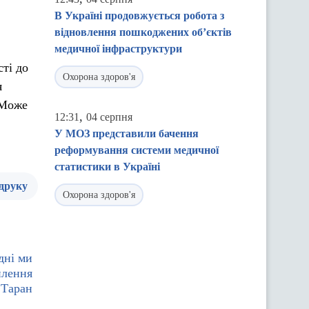
В Україні продовжується робота з
відновлення пошкоджених об’єктів
медичної інфраструктури
сті до
Охорона здоров'я
я
. Може
,
12:31
04 серпня
У МОЗ представили бачення
реформування системи медичної
статистики в Україні
 друку
Охорона здоров'я
дні ми
илення
 Таран