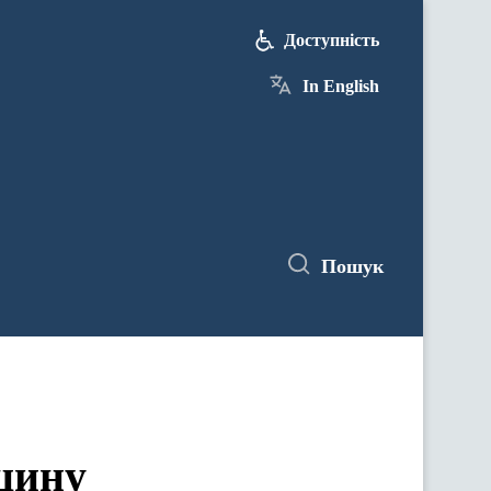
Доступність
In English
Пошук
кцину