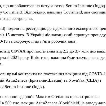
, що виробляється на потужностях Serum Institute (Індія)
у Covishield. Відповідно, вакцина Covishield, яка сьогодн
но зареєстрована.
ield) подали на реєстрацію до Державного експертного це
'я 15 лютого. В Україні діє закон, який спрощує процед
-19 та скорочує її до п’яти робочих днів.
ю від COVAX про постачання від 2,2 до 3,7 млн доз вак
арталі 2021 року. Крім того, вакцина буде закуплена за де
в.
кові прямі контракти на постачання вакцини від COVID-19
ній AstraZeneca (Британія-Швеція) та NovaVax (США) і
 Serum Institute (Індія).
тр охорони здоров’я Максим Степанов проконтролював
 в 500 тис. вакцин AstraZeneca (CoviShield) із заводу-ви