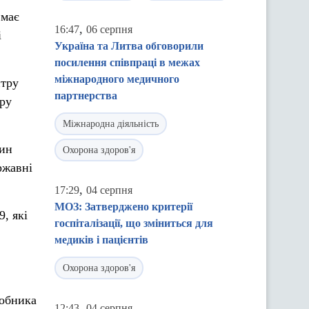
 має
,
16:47
06 серпня
і
Україна та Литва обговорили
посилення співпраці в межах
міжнародного медичного
нтру
партнерства
уру
Міжнародна діяльність
цин
Охорона здоров'я
ржавні
,
17:29
04 серпня
МОЗ: Затверджено критерії
, які
госпіталізації, що зміниться для
медиків і пацієнтів
Охорона здоров'я
робника
,
12:43
04 серпня