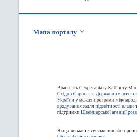
Мапа порталу
Перейти на сайт Ukraine.ua
Власність Секретаріату Кабінету Мін
Східна Європа
та
Державним агентст
України
у межах програми міжнародн
врядування задля підзвітності влади 
підтримки
Швейцарської агенції розв
Якщо ви маєте зауваження або пропоз
https://ukc.gov.ua/appeal