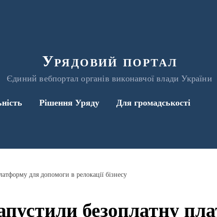
Урядовий портал
Єдиний вебпортал органів виконавчої влади України
ьність
Рішення Уряду
Для громадськості
латформу для допомоги в релокації бізнесу
запустили безоплатну пл