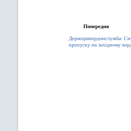
Попередня
Держприкордонслужба: Сит
пропуску на західному кор