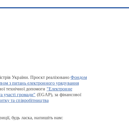
істрів України. Проєкт реалізовано
Фондом
вом з питань електронного урядування
ої технічної допомоги
"Електронне
та участі громади"
(EGAP), за фінансової
итку та співробітництва
иції, будь ласка, напишіть нам: