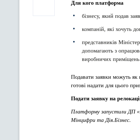
Для кого платформа
бізнесу, який подав зая
компаній, які хочуть д
представників Міністерс
допомагають з опрацюва
виробничих приміщень 
Подавати заявки можуть як 
готові надати для цього пр
Подати заявку на релокац
Платформу запустили ДП «П
Мінцифри та Дія.Бізнес.