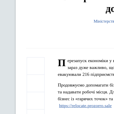
д
Міністерст
П
ерезапуск економіки у
зараз дуже важливо, що
евакуювали 216 підприємств 
Продовжуємо допомагати біз
та надавати робочі місця. 
бізнес із «гарячих точок» т
https://relocate.prozorro.sale