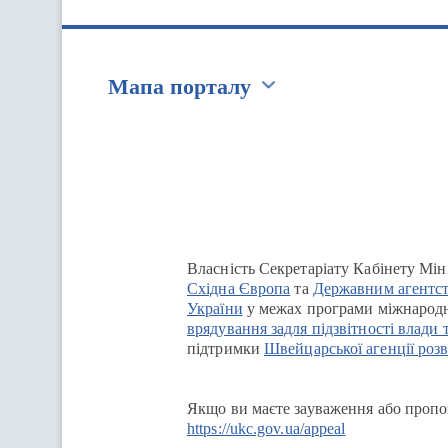
Мапа порталу
Перейти на сайт Ukraine.ua
Власність Секретаріату Кабінету Мін
Східна Європа
та
Державним агентст
України
у межах програми міжнародн
врядування задля підзвітності влади 
підтримки
Швейцарської агенції розв
Якщо ви маєте зауваження або пропоз
https://ukc.gov.ua/appeal