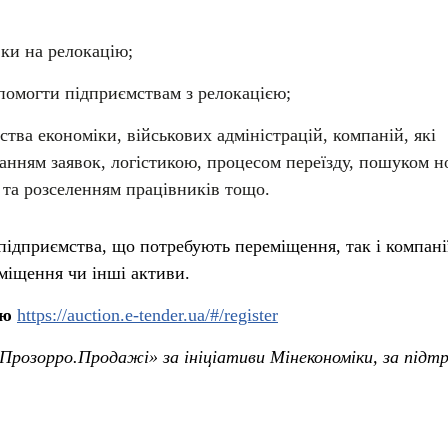
вки на релокацію;
опомогти підприємствам з релокацією;
тва економіки, військових адміністрацій, компаній, які
нням заявок, логістикою, процесом переїзду, пошуком н
та розселенням працівників тощо.
підприємства, що потребують переміщення, так і компанії
иміщення чи інші активи.
ію
https://auction.e-tender.ua/#/register
розорро.Продажі» за ініціативи Мінекономіки, за підт