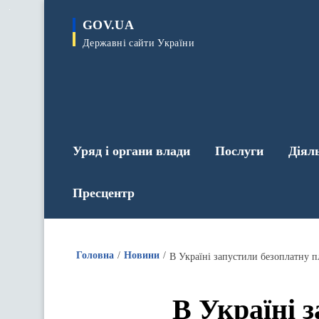
до
основного
GOV.UA
вмісту
Державні сайти України
Уряд і органи влади
Послуги
Діял
Пресцентр
Головна
Новини
В Україні запустили безоплатну п
В Україні 