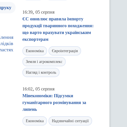
 друку
,
16:39
05 серпня
ЄС оновлює правила імпорту
продукції тваринного походження:
що варто врахувати українським
ілення
експортерам
лідків
ластях
Економіка
Євроінтеграція
Земля і агрокомплекс
Нагляд і контроль
,
16:02
05 серпня
Мінекономіки: Підсумки
гуманітарного розмінування за
липень
Економіка
Надзвичайні ситуації