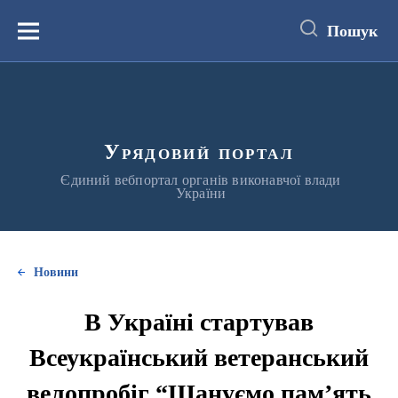
до
основного
Пошук
вмісту
Меню
Урядовий портал
Єдиний вебпортал органів виконавчої влади
України
Новини
В Україні стартував
Всеукраїнський ветеранський
велопробіг “Шануємо пам’ять