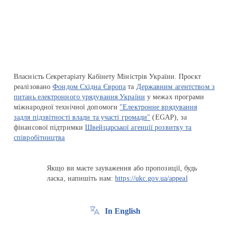
Перейти на сайт Ukraine.ua
Власність Секретаріату Кабінету Міністрів України. Проєкт
реалізовано
Фондом Східна Європа
та
Державним агентством з
питань електронного урядування України
у межах програми
міжнародної технічної допомоги
"Електронне врядування
задля підзвітності влади та участі громади"
(EGAP), за
фінансової підтримки
Швейцарської агенції розвитку та
співробітництва
Якщо ви маєте зауваження або пропозиції, будь
ласка, напишіть нам:
https://ukc.gov.ua/appeal
In English