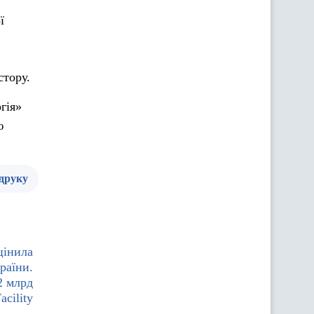
ї
стору.
гія»
ю
 друку
цінила
раїни.
2 млрд
cility