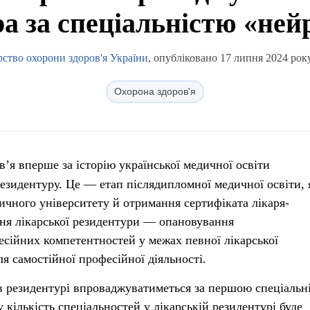
а за спеціальністю «ней
рство охорони здоров'я України
, опубліковано 17 липня 2024 року
Охорона здоров'я
’я вперше за історію української медичної освіти
езидентуру. Це — етап післядипломної медичної освіти,
дичного університету й отримання сертифіката лікаря-
ння лікарської резидентури — опановування
есійних компетентностей у межах певної лікарської
ля самостійної професійної діяльності.
 в резидентурі впроваджуватиметься за першою спеціаль
у кількість спеціальностей у лікарській резидентурі буде