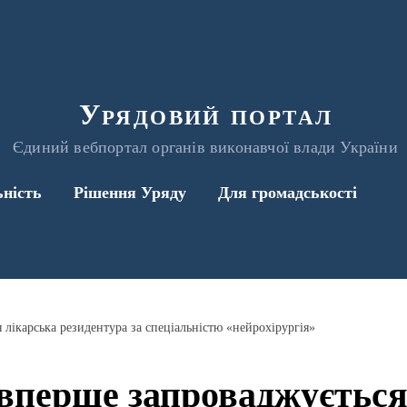
Урядовий портал
Єдиний вебпортал органів виконавчої влади України
ьність
Рішення Уряду
Для громадськості
 лікарська резидентура за спеціальністю «нейрохірургія»
 вперше запроваджується