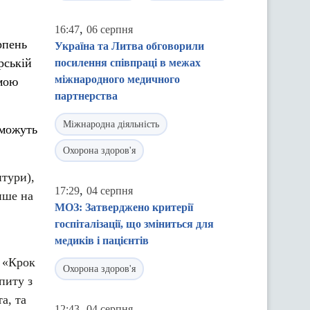
,
16:47
06 серпня
рпень
Україна та Литва обговорили
рській
посилення співпраці в межах
міжнародного медичного
рмою
партнерства
Міжнародна діяльність
зможуть
Охорона здоров'я
нтури),
,
17:29
04 серпня
нше на
МОЗ: Затверджено критерії
госпіталізації, що зміниться для
медиків і пацієнтів
м «Крок
Охорона здоров'я
питу з
а, та
,
12:43
04 серпня