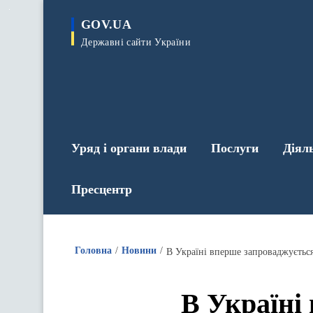
до
основного
GOV.UA
вмісту
Державні сайти України
Уряд і органи влади
Послуги
Діял
Пресцентр
Головна
Новини
В Україні вперше запроваджується
В Україні