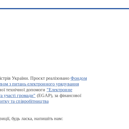
істрів України. Проєкт реалізовано
Фондом
вом з питань електронного урядування
ої технічної допомоги
"Електронне
та участі громади"
(EGAP), за фінансової
итку та співробітництва
иції, будь ласка, напишіть нам: