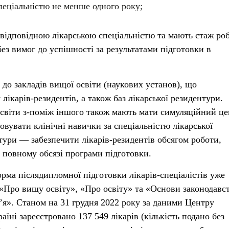
пеціальністю не менше одного року;
 відповідною лікарською спеціальністю та мають стаж ро
ез вимог до успішності за результатами підготовки в
 до закладів вищої освіти (наукових установ), що
лікарів-резидентів, а також баз лікарської резидентури.
світи з-поміж іншого також мають мати симуляційний це
вувати клінічні навички за спеціальністю лікарської
тури — забезпечити лікарів-резидентів обсягом роботи,
 повному обсязі програми підготовки.
рма післядипломної підготовки лікарів-спеціалістів уже
 «Про вищу освіту», «Про освіту» та «Основи законодавс
’я». Станом на 31 грудня 2022 року за даними Центру
аїні зареєстровано 137 549 лікарів (кількість подано без