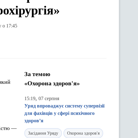
рохірургія»
 о 17:45
За темою
 який
«Охорона здоров'я»
,
15:19
07 серпня
Уряд впроваджує систему супервізії
для фахівців у сфері психічного
здоров’я
ністю —
Засідання Уряду
Охорона здоров'я