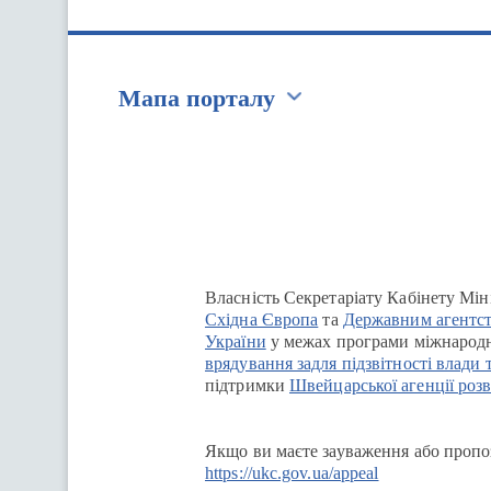
Мапа порталу
Перейти на сайт Ukraine.ua
Власність Секретаріату Кабінету Мін
Східна Європа
та
Державним агентст
України
у межах програми міжнародн
врядування задля підзвітності влади 
підтримки
Швейцарської агенції розв
Якщо ви маєте зауваження або пропоз
https://ukc.gov.ua/appeal