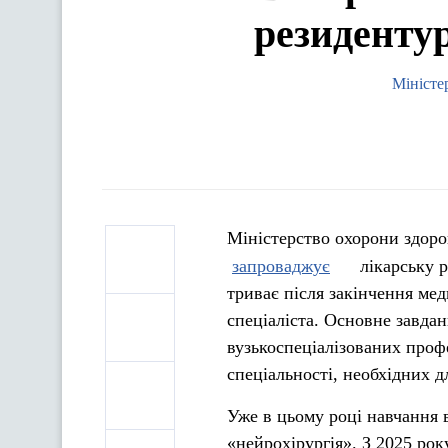
резидентур
Міністе
Міністерство охорони здоров
запроваджує
лікарську р
триває після закінчення ме
спеціаліста. Основне завда
вузькоспеціалізованих проф
спеціальності, необхідних д
Уже в цьому році навчання
«нейрохірургія». З 2025 рок