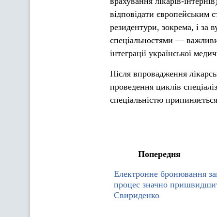
врахування лікарів-інтернів)
відповідати європейським с
резидентури, зокрема, і за
спеціальностями — важливий
інтеграції української меди
Після впровадження лікарсь
проведення циклів спеціаліз
спеціальністю припиняється
Попередня
Електронне бронювання за
процес значно пришвидши
Свириденко