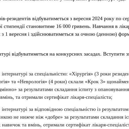
ів-резидентів відбуватиметься з вересня 2024 року по се
ї стипендії становитиме 16 000 гривень. Навчання в ліка
 з 1 вересня і здійснюватиметься за очною (денною) фо
нтурі відбуватиметься на конкурсних засадах. Вступити 
інтернатурі за спеціальністю: «Хірургія» (3 роки резиде
огія» та «Неврологія» (4 роки) склали «Крок 3» щонайме
дмінно» за результатами складання іспиту з опановування
вмінь, та отримали сертифікат лікаря-спеціаліста;
 інтернатурі за відповідною спеціальністю із результато
інкою не нижче ніж «добре» за результатами складання іс
навичок та вмінь, отримали сертифікат лікаря-спеціаліст