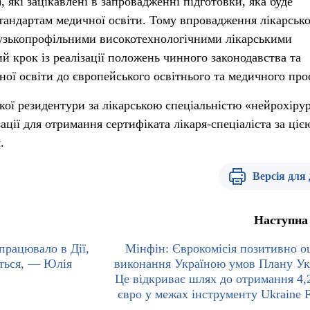
, які зацікавлені в запровадженні підготовки, яка буде
тандартам медичної освіти. Тому впровадження лікарсько
 вузькопрофільними високотехнологічними лікарськими
 крок із реалізації положень чинного законодавства та
чної освіти до європейського освітнього та медичного про
кої резидентури за лікарською спеціальністю «нейрохірур
ації для отримання сертифіката лікаря-спеціаліста за ціє
.
Версія для
Наступна
працювало в Дії,
Мінфін: Єврокомісія позитивно о
ться, — Юлія
виконання Україною умов Плану Ук
Це відкриває шлях до отримання 4,
євро у межах інструменту Ukraine Fa