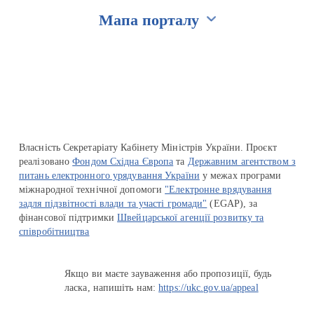
Мапа порталу
Перейти на сайт Ukraine.ua
Власність Секретаріату Кабінету Міністрів України. Проєкт
реалізовано
Фондом Східна Європа
та
Державним агентством з
питань електронного урядування України
у межах програми
міжнародної технічної допомоги
"Електронне врядування
задля підзвітності влади та участі громади"
(EGAP), за
фінансової підтримки
Швейцарської агенції розвитку та
співробітництва
Якщо ви маєте зауваження або пропозиції, будь
ласка, напишіть нам:
https://ukc.gov.ua/appeal