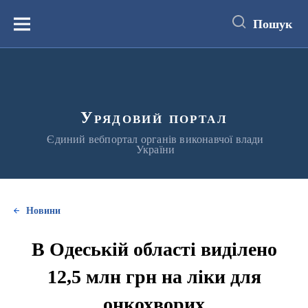
до
основного
Пошук
вмісту
Меню
Урядовий портал
Єдиний вебпортал органів виконавчої влади
України
Новини
В Одеській області виділено
12,5 млн грн на ліки для
онкохворих