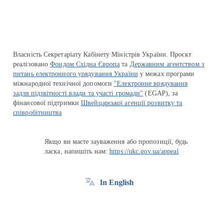
Власність Секретаріату Кабінету Міністрів України. Проєкт
реалізовано
Фондом Східна Європа
та
Державним агентством з
питань електронного урядування України
у межах програми
міжнародної технічної допомоги
"Електронне врядування
задля підзвітності влади та участі громади"
(EGAP), за
фінансової підтримки
Швейцарської агенції розвитку та
співробітництва
Якщо ви маєте зауваження або пропозиції, будь
ласка, напишіть нам:
https://ukc.gov.ua/appeal
In English