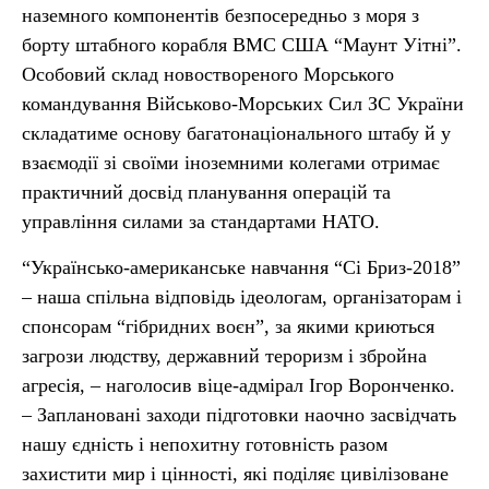
наземного компонентів безпосередньо з моря з
борту штабного корабля ВМС США “Маунт Уітні”.
Особовий склад новоствореного Морського
командування Військово-Морських Сил ЗС України
складатиме основу багатонаціонального штабу й у
взаємодії зі своїми іноземними колегами отримає
практичний досвід планування операцій та
управління силами за стандартами НАТО.
“Українсько-американське навчання “Сі Бриз-2018”
– наша спільна відповідь ідеологам, організаторам і
спонсорам “гібридних воєн”, за якими криються
загрози людству, державний тероризм і збройна
агресія, – наголосив віце-адмірал Ігор Воронченко.
– Заплановані заходи підготовки наочно засвідчать
нашу єдність і непохитну готовність разом
захистити мир і цінності, які поділяє цивілізоване