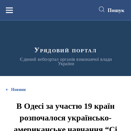
до
основного
Пошук
вмісту
Меню
Урядовий портал
Єдиний вебпортал органів виконавчої влади
України
Новини
В Одесі за участю 19 країн
розпочалося українсько-
американське навчання “Сі