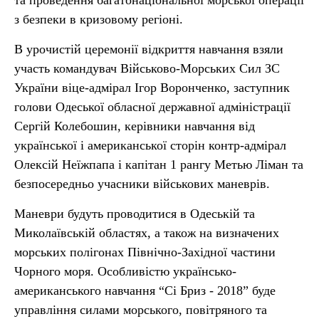
та проведення багатонаціональної морської операції
з безпеки в кризовому регіоні.
В урочистій церемонії відкриття навчання взяли
участь командувач Військово-Морських Сил ЗС
України віце-адмірал Ігор Воронченко, заступник
голови Одеської обласної державної адміністрації
Сергій Колебошин, керівники навчання від
української і американської сторін контр-адмірал
Олексій Неїжпапа і капітан 1 рангу Метью Ліман та
безпосередньо учасники військових маневрів.
Маневри будуть проводитися в Одеській та
Миколаївській областях, а також на визначених
морських полігонах Північно-Західної частини
Чорного моря. Особливістю українсько-
американського навчання “Сі Бриз - 2018” буде
управління силами морського, повітряного та