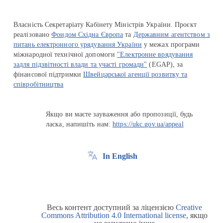
Власність Секретаріату Кабінету Міністрів України. Проєкт
реалізовано
Фондом Східна Європа
та
Державним агентством з
питань електронного урядування України
у межах програми
міжнародної технічної допомоги
"Електронне врядування
задля підзвітності влади та участі громади"
(EGAP), за
фінансової підтримки
Швейцарської агенції розвитку та
співробітництва
Якщо ви маєте зауваження або пропозиції, будь
ласка, напишіть нам:
https://ukc.gov.ua/appeal
In English
Весь контент доступний за ліцензією
Creative
Commons Attribution 4.0 International license
, якщо