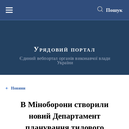
до
основного
Пошук
вмісту
Меню
Урядовий портал
Єдиний вебпортал органів виконавчої влади
України
Новини
В Міноборони створили
новий Департамент
планування тилового