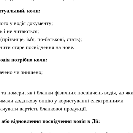
ктуальний, коли:
ного у водія документу;
ь і не читаються;
(прізвище, ім'я, по-батькові, стать);
нити старе посвідчення на нове.
одія потрібно коли:
рачено чи знищено;
 та номери, як і бланки фізичних посвідчень водія, до яки
тримали додаткову опцію у користуванні електронними
чувати вартість бланкової продукції.
або відновлення посвідчення водія в Дії: