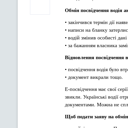
Обмін посвідчення водія а
• закінчився термін дії наяв
• написи на бланку затерлис
• водій змінив особисті дані 
• за бажанням власника замі
Відновлення посвідчення в
• посвідчення водія було вт
• документ викрали тощо.
Е-посвідчення має свої серії
звикли. Українські водії о
документами. Можна не спла
Щоб подати заяву на обмін 