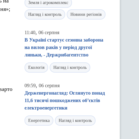
ь на
Земля і агрокомплекс
ня»;
Нагляд і контроль
Новини регіонів
,
11:40
06 серпня
В Україні стартує сезонна заборона
на вилов раків у період другої
линьки, - Держрибагентство
Екологія
Нагляд і контроль
,
09:59
06 серпня
варто
Держенергонагляд: Оглянуто понад
11,6 тисячі пошкоджених об’єктів
електроенергетики
.
Енергетика
Нагляд і контроль