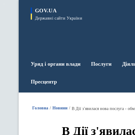
до
основного
GOV.UA
вмісту
Державні сайти України
Уряд і органи влади
Послуги
Діял
Пресцентр
Головна
Новини
В Дії з'явилася нова послуга - об
В Дії з'явила