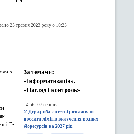
вано 23 травня 2023 року о 10:23
пною в
За темами:
«Інформатизація»,
«Нагляд і контроль»
,
14:56
07 серпня
ти
У Держрибагентстві розглянули
 як
проєкти лімітів вилучення водних
к і Е-
біоресурсів на 2027 рік