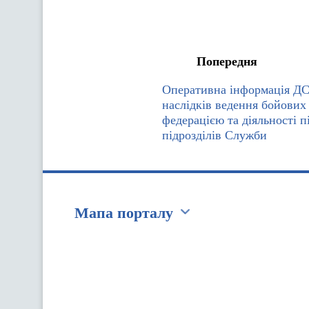
Попередня
Оперативна інформація Д
наслідків ведення бойових
федерацією та діяльності п
підрозділів Служби
Мапа порталу
Перейти на сайт Ukraine.ua