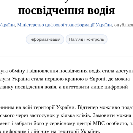
посвідчення водія
України
,
Міністерство цифрової трансформації України
, опубліко
Інформатизація
Нагляд і контроль
луга обміну і відновлення посвідчення водія стала досту
послуги Україна стала першою країною в Європі, де можна
бланку посвідчення водія, а виготовити лише цифровий
инним на всій території України. Відтепер можливо пода
йського через застосунок у кілька кліків. Замовити можна
ент і забрати його у сервісному центрі МВС особисто, та
о цифровим і дійсним на території України.