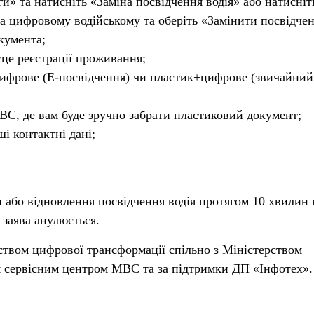
и» та натисніть «Заміна посвідчення водія» або натисніт
а цифровому водійському та оберіть «Замінити посвідчен
кумента;
ісце реєстрації проживання;
 цифрове (Е-посвідчення) чи пластик+цифрове (звичайний
МВС, де вам буде зручно забрати пластиковий документ;
ші контактні дані;
н або відновлення посвідчення водія протягом 10 хвилин 
 заява анулюється.
ством цифрової трансформації спільно з Міністерством
м сервісним центром МВС та за підтримки ДП «Інфотех»