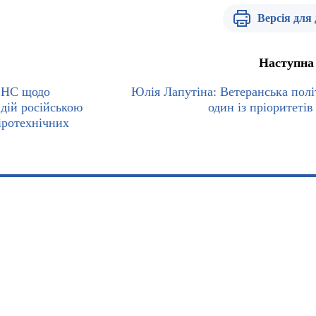
Версія для
Наступна
СНС щодо
Юлія Лапутіна: Ветеранська полі
 дій російською
один із пріоритетів
іротехнічних