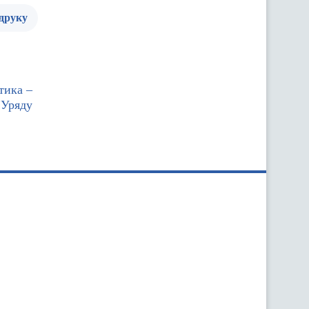
 друку
тика –
 Уряду