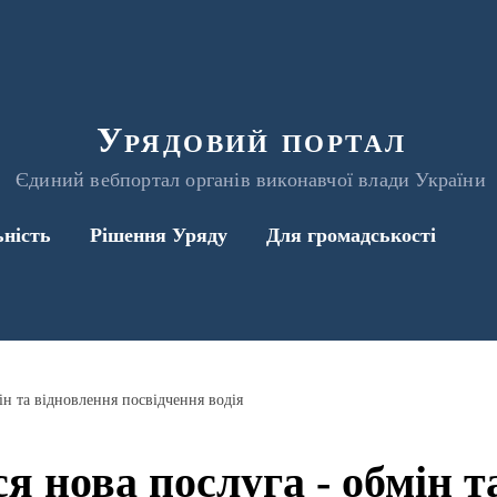
Урядовий портал
Єдиний вебпортал органів виконавчої влади України
ьність
Рішення Уряду
Для громадськості
мін та відновлення посвідчення водія
ся нова послуга - обмін 