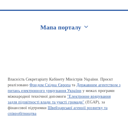
Мапа порталу
Перейти на сайт Ukraine.ua
Власність Секретаріату Кабінету Міністрів України. Проєкт
реалізовано
Фондом Східна Європа
та
Державним агентством з
питань електронного урядування України
у межах програми
міжнародної технічної допомоги
"Електронне врядування
задля підзвітності влади та участі громади"
(EGAP), за
фінансової підтримки
Швейцарської агенції розвитку та
співробітництва