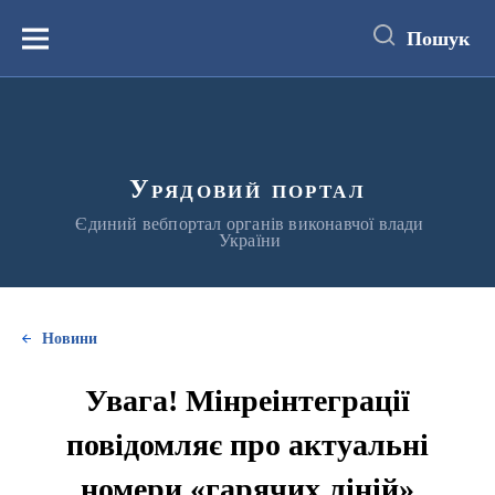
до
основного
Пошук
вмісту
Меню
Урядовий портал
Єдиний вебпортал органів виконавчої влади
України
Новини
Увага! Мінреінтеграції
повідомляє про актуальні
номери «гарячих ліній»