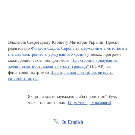
Перейти на сайт Ukraine.ua
Власність Секретаріату Кабінету Міністрів України. Проєкт
реалізовано
Фондом Східна Європа
та
Державним агентством з
питань електронного урядування України
у межах програми
міжнародної технічної допомоги
"Електронне врядування
задля підзвітності влади та участі громади"
(EGAP), за
фінансової підтримки
Швейцарської агенції розвитку та
співробітництва
Якщо ви маєте зауваження або пропозиції, будь
ласка, напишіть нам:
https://ukc.gov.ua/appeal
In English