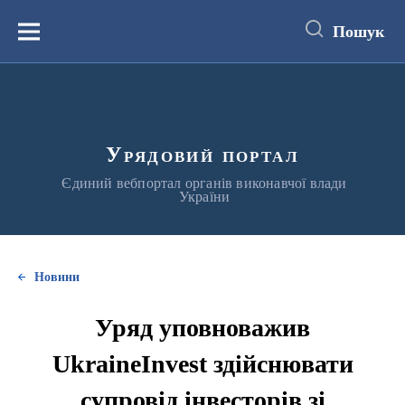
до
основного
Пошук
вмісту
Меню
Урядовий портал
Єдиний вебпортал органів виконавчої влади
України
Новини
Уряд уповноважив
UkraineInvest здійснювати
супровід інвесторів зі