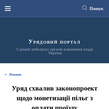
до
основного
Пошук
вмісту
Меню
Урядовий портал
Єдиний вебпортал органів виконавчої влади
України
Новини
Уряд схвалив законопроект
щодо монетизації пільг з
оплати проїзду