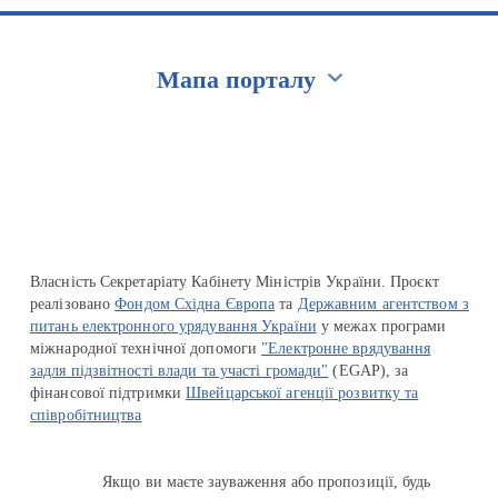
Мапа порталу
Перейти на сайт Ukraine.ua
Власність Секретаріату Кабінету Міністрів України. Проєкт
реалізовано
Фондом Східна Європа
та
Державним агентством з
питань електронного урядування України
у межах програми
міжнародної технічної допомоги
"Електронне врядування
задля підзвітності влади та участі громади"
(EGAP), за
фінансової підтримки
Швейцарської агенції розвитку та
співробітництва
Якщо ви маєте зауваження або пропозиції, будь