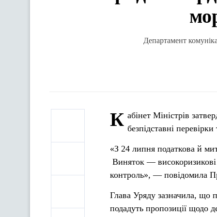
мор
Департамент комунікац
К
абінет Міністрів затве
безпідставні перевірки 
«З 24 липня податкова й ми
Виняток — високоризикові га
контроль», — повідомила П
Глава Уряду зазначила, що 
подадуть пропозиції щодо де