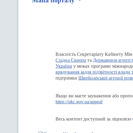
Мапа порталу
Перейти на сайт Ukraine.ua
Власність Секретаріату Кабінету Мін
Східна Європа
та
Державним агентст
України
у межах програми міжнародн
врядування задля підзвітності влади 
підтримки
Швейцарської агенції розв
Якщо ви маєте зауваження або пропоз
https://ukc.gov.ua/appeal
Весь контент доступний за ліцензією