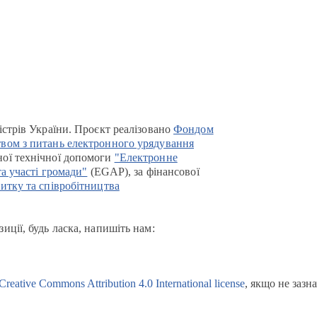
істрів України. Проєкт реалізовано
Фондом
вом з питань електронного урядування
ої технічної допомоги
"Електронне
та участі громади"
(EGAP), за фінансової
итку та співробітництва
иції, будь ласка, напишіть нам:
Creative Commons Attribution 4.0 International license
, якщо не зазн