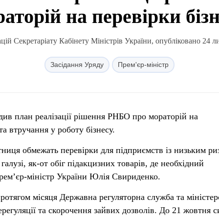
аторій на перевірки біз
ій Секретаріату Кабінету Міністрів України, опубліковано 24 л
Засідання Уряду
Прем'єр-міністр
рдив план реалізації рішення РНБО про мораторій на
та втручання у роботу бізнесу.
тниця обмежать перевірки для підприємств із низьким ри
лузі, як-от обіг підакцизних товарів, де необхідний
рем’єр-міністр України Юлія Свириденко.
протягом місяця Державна регуляторна служба та міністер
регуляції та скорочення зайвих дозволів. До 21 жовтня с