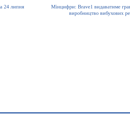
на 24 липня
Мінцифри: Brave1 видаватиме гра
виробництво вибухових р