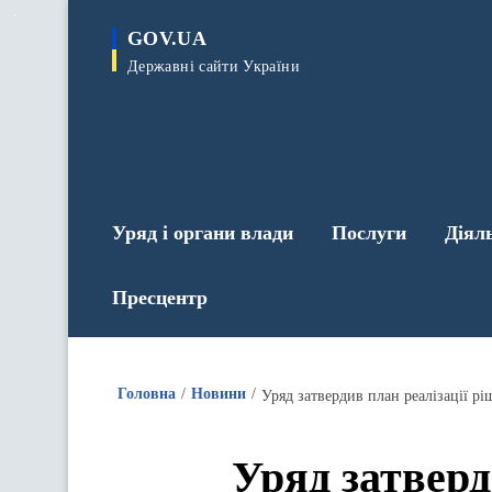
до
основного
GOV.UA
вмісту
Державні сайти України
Уряд і органи влади
Послуги
Діял
Пресцентр
Головна
Новини
Уряд затвердив план реалізації р
Уряд затверд