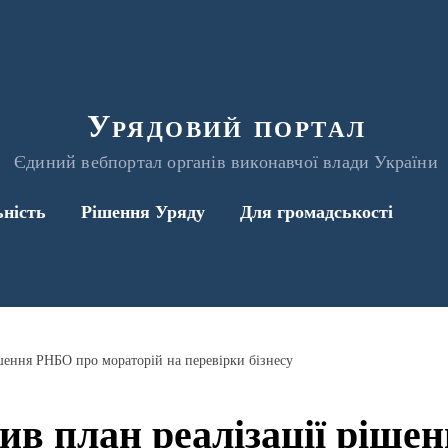
Урядовий портал
Єдиний вебпортал органів виконавчої влади України
ьність
Рішення Уряду
Для громадськості
ішення РНБО про мораторій на перевірки бізнесу
ив план реалізації ріш