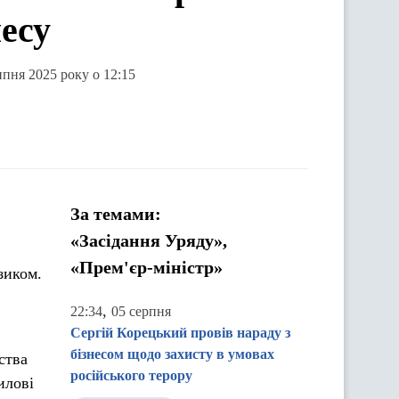
несу
ипня 2025 року о 12:15
За темами:
«Засідання Уряду»,
«Прем'єр-міністр»
зиком.
,
22:34
05 серпня
Сергій Корецький провів нараду з
бізнесом щодо захисту в умовах
ства
російського терору
илові