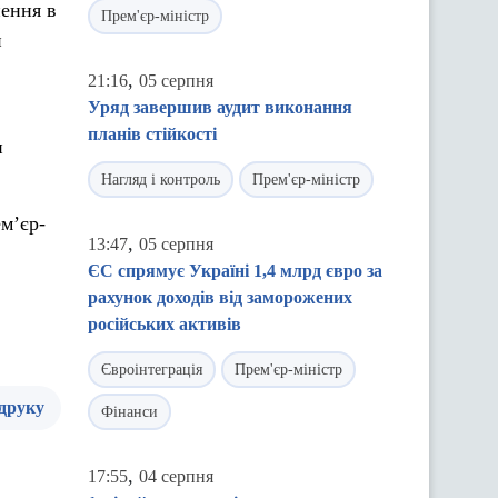
нення в
Прем'єр-міністр
и
,
21:16
05 серпня
Уряд завершив аудит виконання
планів стійкості
и
Нагляд і контроль
Прем'єр-міністр
м’єр-
,
13:47
05 серпня
ЄС спрямує Україні 1,4 млрд євро за
рахунок доходів від заморожених
російських активів
Євроінтеграція
Прем'єр-міністр
 друку
Фінанси
,
17:55
04 серпня