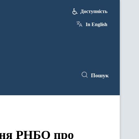
Доступність
In English
Пошук
ення РНБО про