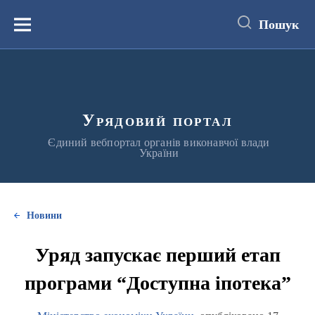
до
основного
Пошук
вмісту
Меню
Урядовий портал
Єдиний вебпортал органів виконавчої влади
України
Новини
Уряд запускає перший етап
програми “Доступна іпотека”