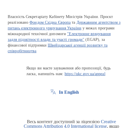
Власність Секретаріату Кабінету Міністрів України. Проєкт
реалізовано
Фондом Східна Європа
та
Державним агентством з
питань електронного урядування України
у межах програми
міжнародної технічної допомоги
"Електронне врядування
задля підзвітності влади та участі громади"
(EGAP), за
фінансової підтримки
Швейцарської агенції розвитку та
співробітництва
Якщо ви маєте зауваження або пропозиції, будь
ласка, напишіть нам:
https://ukc.gov.ua/appeal
In English
Весь контент доступний за ліцензією
Creative
Commons Attribution 4.0 International license
, якщо