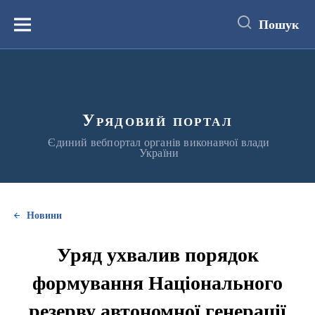
до
основного
Пошук
вмісту
Меню
Урядовий портал
Єдиний вебпортал органів виконавчої влади
України
Новини
Уряд ухвалив порядок
формування Національного
резерву автономної генерації