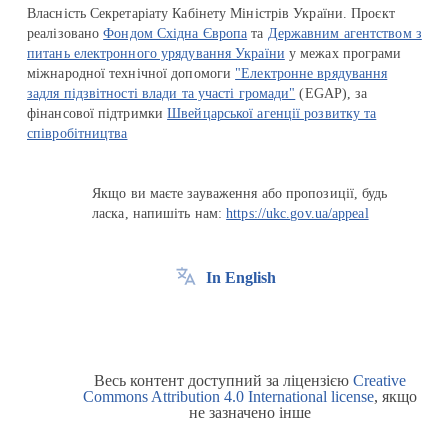
Власність Секретаріату Кабінету Міністрів України. Проєкт
реалізовано
Фондом Східна Європа
та
Державним агентством з
питань електронного урядування України
у межах програми
міжнародної технічної допомоги
"Електронне врядування
задля підзвітності влади та участі громади"
(EGAP), за
фінансової підтримки
Швейцарської агенції розвитку та
співробітництва
Якщо ви маєте зауваження або пропозиції, будь
ласка, напишіть нам:
https://ukc.gov.ua/appeal
In English
Весь контент доступний за ліцензією
Creative
Commons Attribution 4.0 International license
, якщо
не зазначено інше