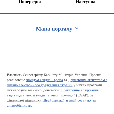
Попередня
Наступна
Мапа порталу
Перейти на сайт Ukraine.ua
Власність Секретаріату Кабінету Міністрів України. Проєкт
реалізовано
Фондом Східна Європа
та
Державним агентством з
питань електронного урядування України
у межах програми
міжнародної технічної допомоги
"Електронне врядування
задля підзвітності влади та участі громади"
(EGAP), за
фінансової підтримки
Швейцарської агенції розвитку та
співробітництва