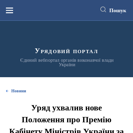
до
основного
Пошук
вмісту
Меню
Урядовий портал
Єдиний вебпортал органів виконавчої влади
України
Новини
Уряд ухвалив нове
Положення про Премію
Кабінету Міністрів України за