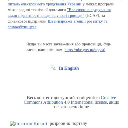
питань електронного урядування України
у межах програми
міжнародної технічної допомоги
"Електронне врядування
задля підзвітності влади та участі громади"
(EGAP), за
фінансової підтримки
Швейцарської агенції розвитку та
співробітництва
Якщо ви маєте зауваження або пропозиції, будь
ласка, напишіть нам:
https://ukc.gov.ua/appeal
In English
Весь контент доступний за ліцензією
Creative
Commons Attribution 4.0 International license
, якщо
не зазначено інше
розробник порталу