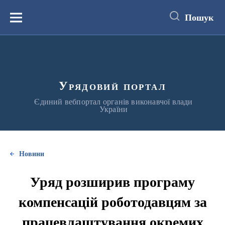
до
основного
Пошук
вмісту
Меню
Урядовий портал
Єдиний вебпортал органів виконавчої влади
України
Новини
Уряд розширив програму
компенсацій роботодавцям за
працевлаштування окремих