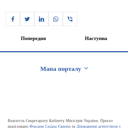
Попередня
Наступна
Мапа порталу
Перейти на сайт Ukraine.ua
Власність Секретаріату Кабінету Міністрів України. Проєкт
реалізовано
Фондом Східна Європа
та
Державним агентством з