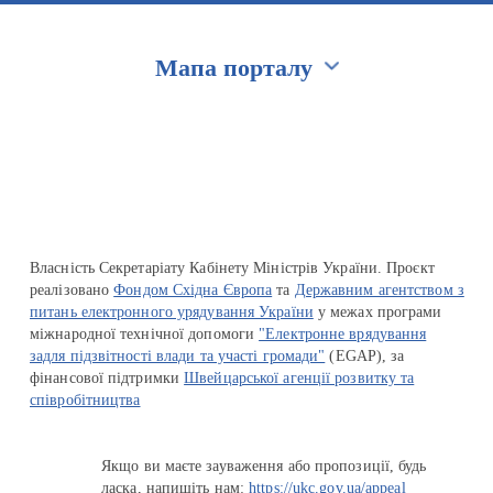
Мапа порталу
Перейти на сайт Ukraine.ua
Власність Секретаріату Кабінету Міністрів України. Проєкт
реалізовано
Фондом Східна Європа
та
Державним агентством з
питань електронного урядування України
у межах програми
міжнародної технічної допомоги
"Електронне врядування
задля підзвітності влади та участі громади"
(EGAP), за
фінансової підтримки
Швейцарської агенції розвитку та
співробітництва
Якщо ви маєте зауваження або пропозиції, будь
ласка, напишіть нам:
https://ukc.gov.ua/appeal