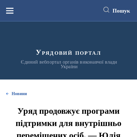
до
основного
Пошук
вмісту
Меню
Урядовий портал
Єдиний вебпортал органів виконавчої влади
України
Новини
Уряд продовжує програми
підтримки для внутрішньо
переміщених осіб, — Юлія