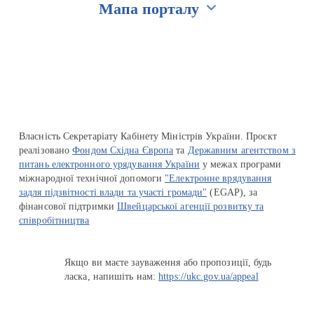
Мапа порталу
Перейти на сайт Ukraine.ua
Власність Секретаріату Кабінету Міністрів України. Проєкт
реалізовано
Фондом Східна Європа
та
Державним агентством з
питань електронного урядування України
у межах програми
міжнародної технічної допомоги
"Електронне врядування
задля підзвітності влади та участі громади"
(EGAP), за
фінансової підтримки
Швейцарської агенції розвитку та
співробітництва
Якщо ви маєте зауваження або пропозиції, будь
ласка, напишіть нам:
https://ukc.gov.ua/appeal