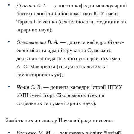
Драгана А. І.
— доцента кафедри молекулярної
біотехнології та біоінформатики КНУ імені
Тараса Шевченка (секція біології, медицини та
аграрних наук);
Омельяненка В. А.
— доцента кафедри бізнес-
економіки та адміністрування Сумського
державного педагогічного університету імені
А. С. Макаренка (секція соціальних та
гуманітарних наук);
Чолія С. В.
— доцента кафедри історії НТУУ
«КПІ імені Ігоря Сікорського» (секція
соціальних та гуманітарних наук).
Замість них до складу Наукової ради внесено:
Великого М. М.
— завідувача відділу біохімії