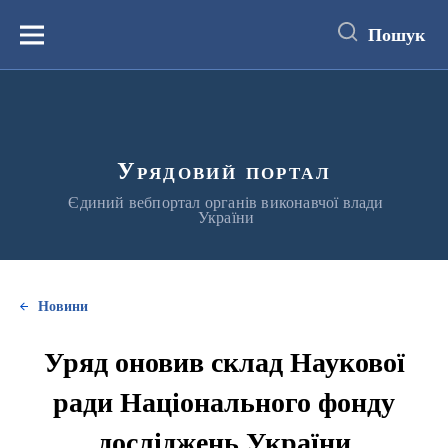
до
основного
Пошук
вмісту
Меню
Урядовий портал
Єдиний вебпортал органів виконавчої влади
України
Новини
Уряд оновив склад Наукової
ради Національного фонду
досліджень України