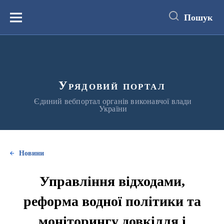
до
основного
Пошук
вмісту
Меню
Урядовий портал
Єдиний вебпортал органів виконавчої влади
України
Новини
Управління відходами,
реформа водної політики та
моніторингу довкілля і