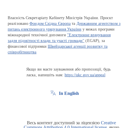
Власність Секретаріату Кабінету Міністрів України. Проєкт
реалізовано
Фондом Східна Європа
та
Державним агентством з
питань електронного урядування України
у межах програми
міжнародної технічної допомоги
"Електронне врядування
задля підзвітності влади та участі громади"
(EGAP), за
фінансової підтримки
Швейцарської агенції розвитку та
співробітництва
Якщо ви маєте зауваження або пропозиції, будь
ласка, напишіть нам:
https://ukc.gov.ua/appeal
In English
Весь контент доступний за ліцензією
Creative
Commons Attribution 4.0 International license
, якщо