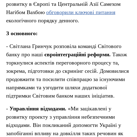
розвитку в Європі та Центральній Азії Самехом
Нагібом Вахбою
обговорили ключові питання
екологічного порядку денного.
З основного:
- Світлана Гринчук розповіла команді Світового
банку про наші
євроінтеграційні реформи.
Також
торкнулися аспектів переговорного процесу та,
зокрема, підготовки до скринінг сесій. Домовилися
продовжити та посилити співпрацю за існуючими
напрямками та узгодити шляхи додаткової
підтримки Світовим банком наших ініціатив.
-
Управління відходами.
«Ми зацікавлені у
розвитку проекту з управління небезпечними
відходами. Він покликаний допомогти Україні у
запобіганні впливу на довкілля таких речовин як