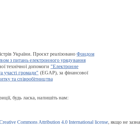
істрів України. Проєкт реалізовано
Фондом
вом з питань електронного урядування
ої технічної допомоги
"Електронне
та участі громади"
(EGAP), за фінансової
итку та співробітництва
иції, будь ласка, напишіть нам:
Creative Commons Attribution 4.0 International license
, якщо не зазн