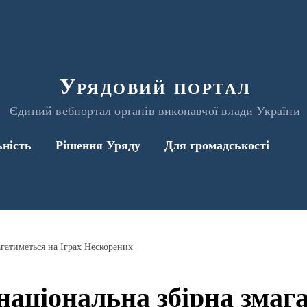
Урядовий портал
Єдиний вебпортал органів виконавчої влади України
ьність
Рішення Уряду
Для громадськості
агатиметься на Іграх Нескорених
національна збірна змаг