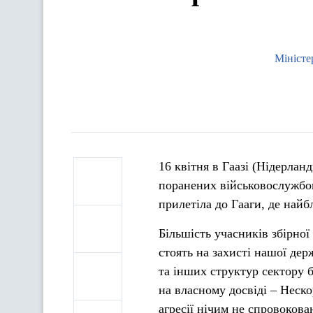
Міністе
16 квітня в Гаазі (Нідерлан
поранених військовослужбов
прилетіла до Гааги, де найб
Більшість учасників збірної
стоять на захисті нашої де
та інших структур сектору б
на власному досвіді – Неско
агресії нічим не спровокован