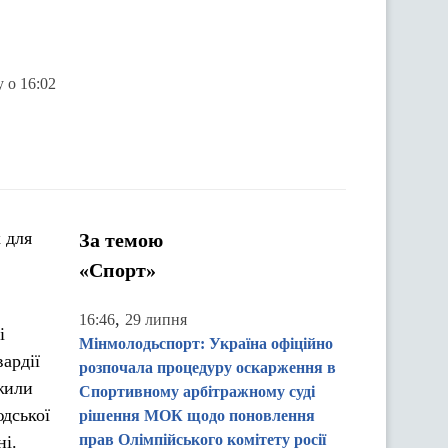
у о 16:02
 для
За темою
«Спорт»
,
16:46
29 липня
і
Мінмолодьспорт: Україна офіційно
ардії
розпочала процедуру оскарження в
ежили
Спортивному арбітражному суді
юдської
рішення МОК щодо поновлення
прав Олімпійського комітету росії
ні.