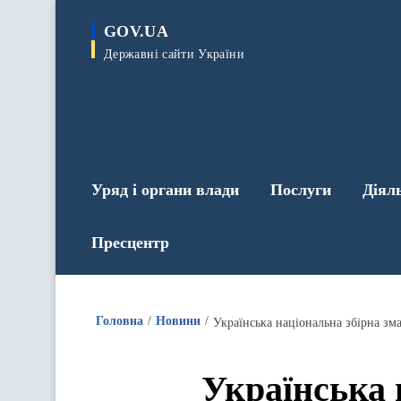
до
основного
GOV.UA
вмісту
Державні сайти України
Уряд і органи влади
Послуги
Діял
Пресцентр
Головна
Новини
Українська національна збірна зм
Українська 