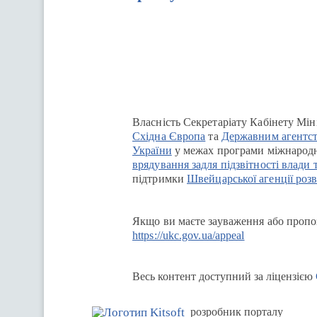
Перейти на сайт Ukraine.ua
Власність Секретаріату Кабінету Мін
Східна Європа
та
Державним агентст
України
у межах програми міжнародн
врядування задля підзвітності влади 
підтримки
Швейцарської агенції розв
Якщо ви маєте зауваження або пропоз
https://ukc.gov.ua/appeal
Весь контент доступний за ліцензією
розробник порталу