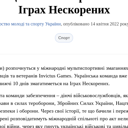
Іграх Нескорених
рство молоді та спорту України
, опубліковано 14 квітня 2022 рок
Спорт
ди) розпочнуться у міжнародні мультиспортивні змаганнях
ців та ветеранів Invictus Games. Українська команда вже
лижчі 10 днів змагатиметься на Іграх Нескорених.
 та команди забезпечення – діючі військовослужбовців, як
ржави в силах тероборони, Збройних Силах України, Нацгв
езпеки і оборони. Через свої історії, те що бачили і пер
рені розповідатимуть міжнародній спільноті про акт нел
ої війни, через яку гинуть українські військові та цивіль