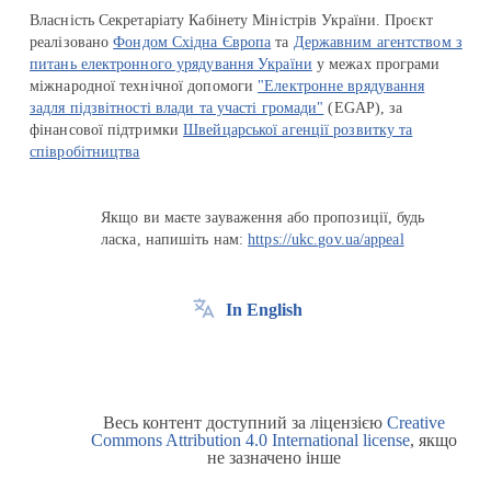
Власність Секретаріату Кабінету Міністрів України. Проєкт
реалізовано
Фондом Східна Європа
та
Державним агентством з
питань електронного урядування України
у межах програми
міжнародної технічної допомоги
"Електронне врядування
задля підзвітності влади та участі громади"
(EGAP), за
фінансової підтримки
Швейцарської агенції розвитку та
співробітництва
Якщо ви маєте зауваження або пропозиції, будь
ласка, напишіть нам:
https://ukc.gov.ua/appeal
In English
Весь контент доступний за ліцензією
Creative
Commons Attribution 4.0 International license
, якщо
не зазначено інше