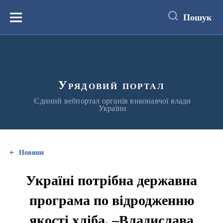
до
основного
Пошук
вмісту
Меню
Урядовий портал
Єдиний вебпортал органів виконавчої влади
України
Новини
Україні потрібна державна
програма по відродженню
якості хліба, –Владислава