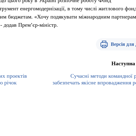
 що цього року в Україні розпочне роботу Фонд
трумент енергомодернізації, в тому числі житлового фонд
вим бюджетам. «Хочу подякувати міжнародним партнерам
- додав Прем’єр-міністр.
Версія для
Наступна
их проектів
Сучасні методи командної 
ю річок
забезпечать якісне впровадження 