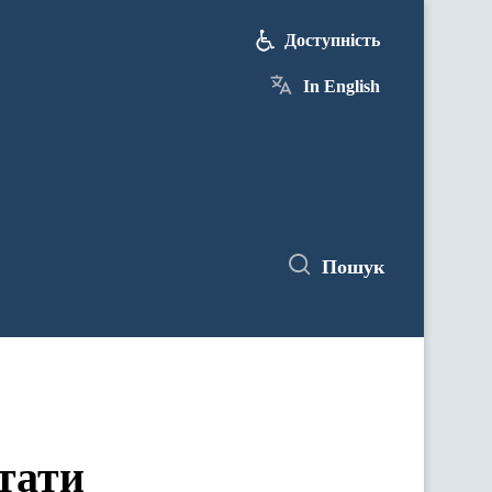
Доступність
In English
Пошук
тати