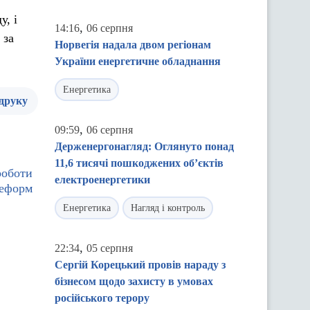
у, і
,
14:16
06 серпня
 за
Норвегія надала двом регіонам
України енергетичне обладнання
Енергетика
 друку
,
09:59
06 серпня
Держенергонагляд: Оглянуто понад
11,6 тисячі пошкоджених об’єктів
роботи
електроенергетики
реформ
Енергетика
Нагляд і контроль
,
22:34
05 серпня
Сергій Корецький провів нараду з
бізнесом щодо захисту в умовах
російського терору