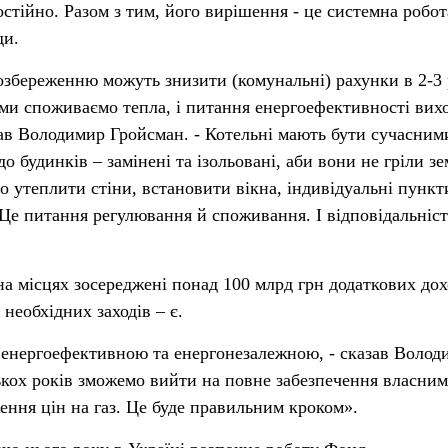
стійно. Разом з тим, його вирішення - це системна робот
ди.
озбереженню можуть знизити (комунальні) рахунки в 2-3 
ми споживаємо тепла, і питання енергоефективності вих
азав Володимир Гройсман. - Котельні мають бути сучасним
 будинків – замінені та ізольовані, аби вони не гріли з
о утеплити стіни, встановити вікна, індивідуальні пункти
Це питання регулювання й споживання. І відповідальніст
на місцях зосереджені понад 100 млрд грн додаткових дох
необхідних заходів – є.
 енергоефективною та енергонезалежною, - сказав Волод
ькох років зможемо вийти на повне забезпечення власним
ення цін на газ. Це буде правильним кроком».