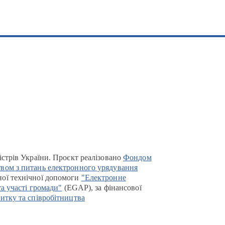
істрів України. Проєкт реалізовано
Фондом
вом з питань електронного урядування
ої технічної допомоги
"Електронне
та участі громади"
(EGAP), за фінансової
итку та співробітництва