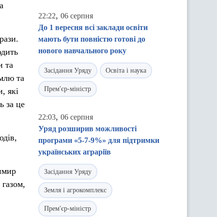
а
,
22:22
06 серпня
До 1 вересня всі заклади освіти
рази.
мають бути повністю готові до
нового навчального року
одить
и та
Засідання Уряду
Освіта і наука
емлю та
Прем'єр-міністр
, які
ь за це
,
22:03
06 серпня
Уряд розширив можливості
одів,
програми «5-7-9%» для підтримки
українських аграріїв
имир
Засідання Уряду
 газом,
Земля і агрокомплекс
Прем'єр-міністр