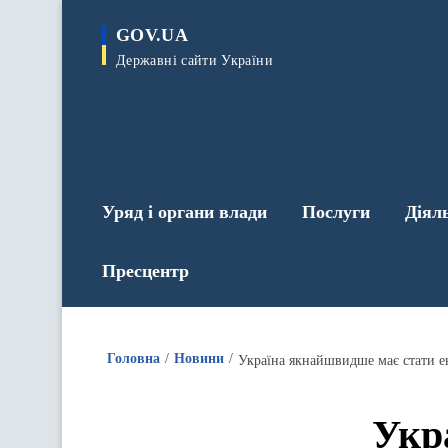
до
основного
GOV.UA
вмісту
Державні сайти України
Уряд і органи влади
Послуги
Діял
Пресцентр
Головна
Новини
Україна якнайшвидше має стати 
Укр