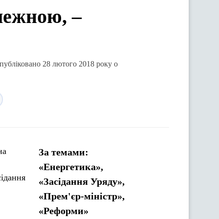
лежною, –
опубліковано 28 лютого 2018 року о
на
За темами:
«Енергетика»,
сідання
«Засідання Уряду»,
«Прем'єр-міністр»,
«Реформи»