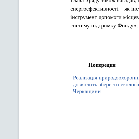
Глава Уряду також нагадав,
енергоефективності – як інс
інструмент допомоги місце
систему підтримку Фонду», 
Попередня
Реалізація природоохоронн
дозволить зберегти екологі
Черкащини