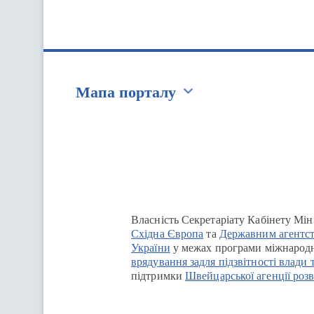
Мапа порталу
Перейти на сайт Ukraine.ua
Власність Секретаріату Кабінету Мін
Східна Європа
та
Державним агентст
України
у межах програми міжнародн
врядування задля підзвітності влади 
підтримки
Швейцарської агенції розв